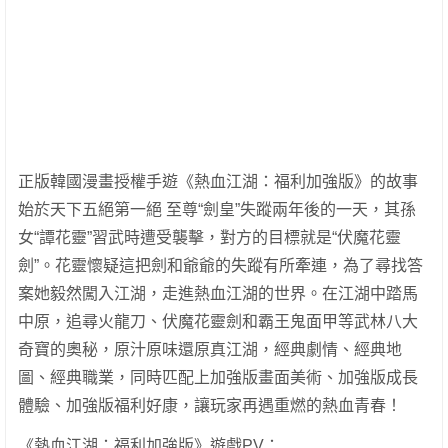
正版韓國漫畫授權手遊《熱血江湖：福利加強版》的故事
始於天下五絕第一絕 至尊“劍皇”失蹤兩年後的一天，其孫
女“譚花靈”習武時遭受襲擊，對方的目標就是“伏魔花靈
劍”。花靈懷疑這把劍和爺爺的失蹤有所牽連，為了尋找答
案她毅然闖入江湖，走進熱血江湖的世界。在江湖中踏馬
中原，追尋火龍刀、伏魔花靈劍和霸王鬼面甲等武林八大
奇寶的奧秘，原汁原味還原真江湖，經典劇情、經典地
圖、經典職業，同時匹配上加強版畫面美術、加強版成長
體驗、加強版福利好康，讓玩家再遇重燃的熱血青春！
《熱血江湖：福利加強版》遊戲PV：