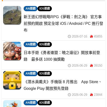
AN遊戲
IOS遊戲
新王道幻想戰略RPG《夢戰：劍之海》 官方事
前預約開啟 預定全球 iOS / Android / PC 進行發
布
2026-07-16
45855
AN遊戲
IOS遊戲
日本手遊《勇者連盟：曉之遠征》開放事前登
錄 最多送 1000 抽獎勵
2026-06-29
39150
AN遊戲
IOS遊戲
《潛水員戴夫》手機版 8 月推出 App Store、
Google Play 開放預先登錄
2026-06-29
23844
AN遊戲
IOS遊戲