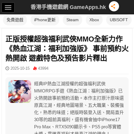
香港手機遊戲網 GameApps.hk
免費遊戲
iPhone更新
Steam
Xbox
UBISOFT
正版授權超強福利武俠MMO全新力作
《熱血江湖：福利加強版》 事前預約火
熱開啟 遊戲特色及預告影片釋出
2025-10-15
43994
經典IP熱血江湖授權的超強福利武俠
MMORPG手遊《熱血江湖：福利加強版》已
火熱開啟事前預約活動。本作主打原汁原味還
原真江湖，經典地圖場景、五大職業、裝備強
化，熟悉的味道；絕版時裝登入送、開局直升
30等的超前真福利，還有機會抽中iPhone17
Pro Max、RTX5090顯示卡、PS5 pro等實體
大獎，貫徹真福利才是真江湖的理念！