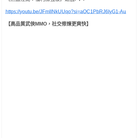
https://youtu.be/JFmIINkUUqo?si=aOC1PbRJ6IyG1-Au
【高品質武俠
MMO
，社交修煉更爽快】