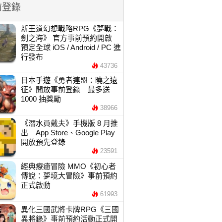
前登錄
新王道幻想戰略RPG《夢戰：
劍之海》 官方事前預約開啟
預定全球 iOS / Android / PC 進
行發布
43736
日本手遊《勇者連盟：曉之遠
征》開放事前登錄 最多送
1000 抽獎勵
38966
《潛水員戴夫》手機版 8 月推
出 App Store、Google Play
開放預先登錄
23591
經典療癒冒險 MMO《初心者
傳說：夢境大冒險》事前預約
正式啟動
61993
異化三國武將卡牌RPG《三國
異將錄》事前預約活動正式開