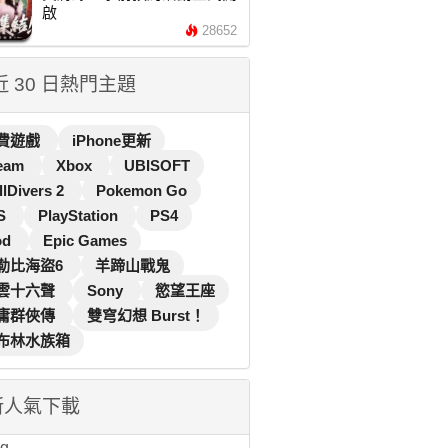
啟
28652
 近 30 日熱門主題
費遊戲
iPhone更新
eam
Xbox
UBISOFT
llDivers 2
Pokemon Go
S
PlayStation
PS4
od
Epic Games
勒比海盜6
羊蹄山戰鬼
雲十六聲
Sony
慾望王座
庸群俠傳
雙穹幻想 Burst！
布林水族箱
新人氣下載
...