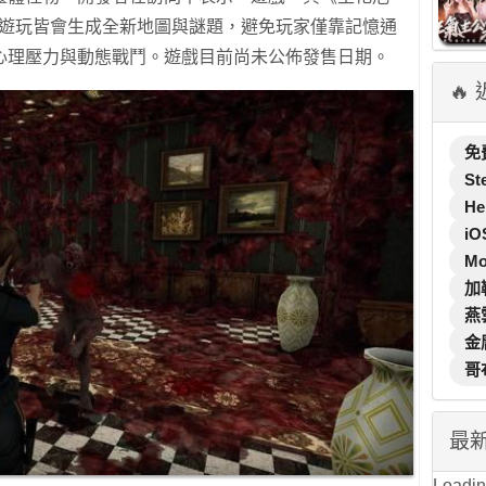
次遊玩皆會生成全新地圖與謎題，避免玩家僅靠記憶通
心理壓力與動態戰鬥。遊戲目前尚未公佈發售日期。
🔥
免
St
He
iO
M
加
燕
金
哥
最
Loading