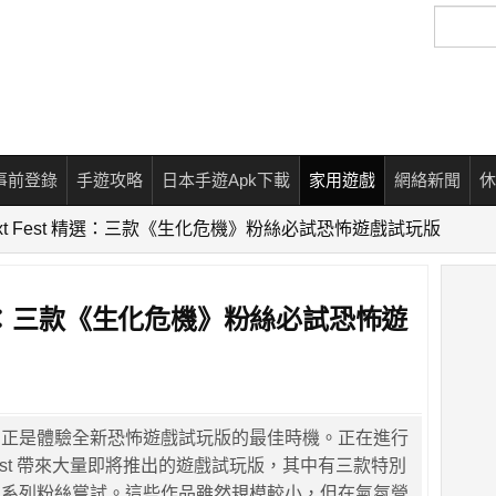
搜
尋
事前登錄
手遊攻略
日本手遊Apk下載
家用遊戲
網絡新聞
休
Next Fest 精選：三款《生化危機》粉絲必試恐怖遊戲試玩版
st 精選：三款《生化危機》粉絲必試恐怖遊
，正是體驗全新恐怖遊戲試玩版的最佳時機。正在進行
xt Fest 帶來大量即將推出的遊戲試玩版，其中有三款特別
》系列粉絲嘗試。這些作品雖然規模較小，但在氣氛營