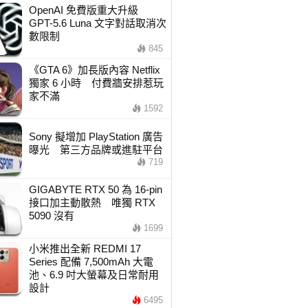
OpenAI 免費版重大升級
GPT-5.6 Luna 文字對話取消次
數限制
845
《GTA 6》加長版內容 Netflix
獨家 6 小時 付費牆安排惹玩
家不滿
1592
Sony 擬增加 PlayStation 廣告
曝光 第三方品牌或進駐平台
719
GIGABYTE RTX 50 為 16-pin
接口加主動散熱 唯獨 RTX
5090 沒有
1699
小米推出全新 REDMI 17
Series 配備 7,500mAh 大電
池、6.9 吋大螢幕及日常耐用
設計
6495