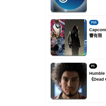
PS5
Capco
響有限
PC
Humbl
《Dead