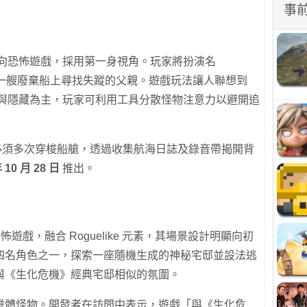
事
向恐怖遊戲，採用第一身視角。玩家將扮演名
一艘廢棄船上尋找失蹤的父親。遊戲玩法讓人聯想到
ep》，以潛行與隱藏為主，玩家可利用工具分散怪物注意力以避開追
y 必須多次穿梭船艙，透過收集航海日誌及錄音帶揭開背
 10 月 28 日
推出。
遊戲，融合 Roguelike 元素，其場景設計明顯向初
四名角色之一，探索一座隨機生成的神秘宅邸並設法逃
與《生化危機》經典宅邸相似的氛圍。
靈體怪物。開發者在訪問中表示，遊戲「與《生化危