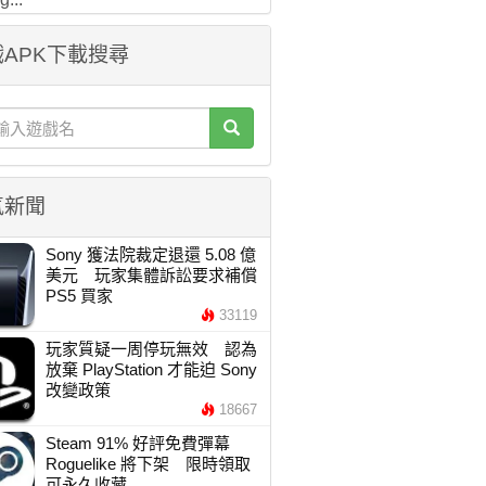
APK下載搜尋
氣新聞
Sony 獲法院裁定退還 5.08 億
美元 玩家集體訴訟要求補償
PS5 買家
33119
玩家質疑一周停玩無效 認為
放棄 PlayStation 才能迫 Sony
改變政策
18667
Steam 91% 好評免費彈幕
Roguelike 將下架 限時領取
可永久收藏