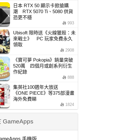
日本 RTX 50 顯示卡掀搶購
潮 RTX 5070 Ti、5080 供貨
恐更不穩
993
Ubisoft 限時送《火線獵殺：未
來戰士》 PC 玩家免費永久
領取
2908
《寶可夢 Pokopia》銷量突破
520萬 四個月或創系列衍生
作紀錄
888
集英社100週年大放送
《ONE PIECE》等375部漫畫
海外免費睇
1824
 GameApps
ameApps 手機版