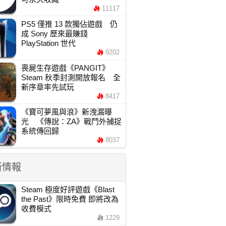
11117
PS5 僅推 13 款獨佔遊戲 仍
成 Sony 歷來最賺錢
PlayStation 世代
9202
喪屍生存遊戲《PANGIT》
Steam 秋季封測開放報名 全
新序章率先試玩
8417
《寶可夢風與浪》新洩漏曝
光 《傳說：ZA》戰鬥外捕捉
系統傳回歸
8037
新情報
Steam 極度好評遊戲《Blast
the Past》限時免費 即將改為
收費模式
1229