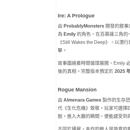
Ire: A Prologue
由
ProbablyMonsters
開發的敘事
為
Emily
的角色，在百慕達三角的
《Still Wakes the De
擊。
故事圍繞着時間循環展開，Emil
後的真相。完整版本預定於
2025 年
Rogue Mansion
由
Almenara Games
製作的生存恐怖
代《生化危機》致敬。玩家可選擇
脫。進入大廳的瞬間，便能感受到
不同於殭屍，本作的敵人是詭異的