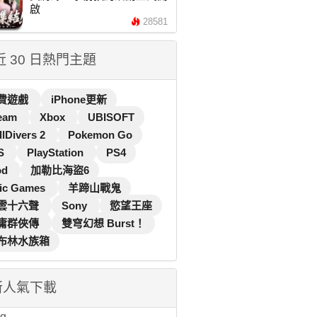
啟
28581
 近 30 日熱門主題
費遊戲
iPhone更新
eam
Xbox
UBISOFT
llDivers 2
Pokemon Go
S
PlayStation
PS4
od
加勒比海盜6
ic Games
羊蹄山戰鬼
雲十六聲
Sony
慾望王座
庸群俠傳
雙穹幻想 Burst！
布林水族箱
新人氣下載
...