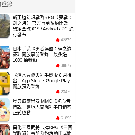
前登錄
新王道幻想戰略RPG《夢戰：
劍之海》 官方事前預約開啟
預定全球 iOS / Android / PC 進
行發布
42879
日本手遊《勇者連盟：曉之遠
征》開放事前登錄 最多送
1000 抽獎勵
38877
《潛水員戴夫》手機版 8 月推
出 App Store、Google Play
開放預先登錄
23479
經典療癒冒險 MMO《初心者
傳說：夢境大冒險》事前預約
正式啟動
61895
異化三國武將卡牌RPG《三國
異將錄》事前預約活動正式開