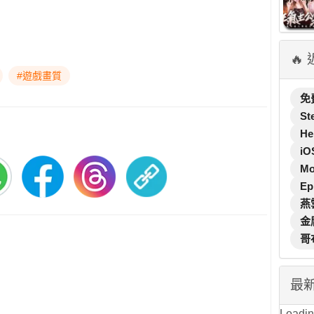
🔥
#遊戲畫質
免
St
He
iO
M
Ep
燕
金
哥
最
Loading