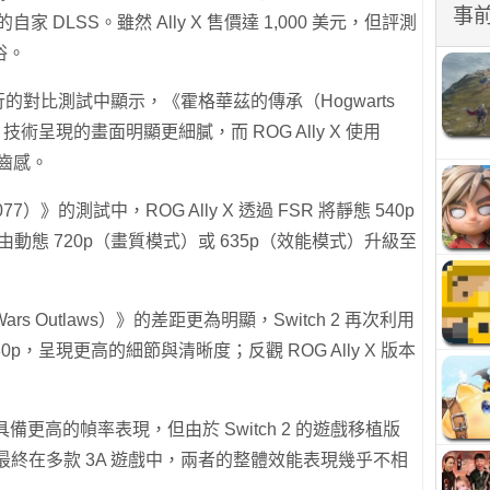
事
自家 DLSS。雖然 Ally X 售價達 1,000 美元，但評測
俗。
its》進行的對比測試中顯示，《霍格華茲的傳承（Hogwarts
DLSS 技術呈現的畫面明顯更細膩，而 ROG Ally X 使用
鋸齒感。
077）》的測試中，ROG Ally X 透過 FSR 將靜態 540p
 2 則由動態 720p（畫質模式）或 635p（效能模式）升級至
s Outlaws）》的差距更為明顯，Switch 2 再次利用
080p，呈現更高的細節與清晰度；反觀 ROG Ally X 版本
能方面具備更高的幀率表現，但由於 Switch 2 的遊戲移植版
，最終在多款 3A 遊戲中，兩者的整體效能表現幾乎不相