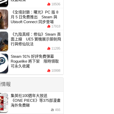
18506
《全境封鎖：曙光》PC 版 8
月 5 日免費推出 Steam 與
Ubisoft Connect 同步登場
17918
《九陰真經：修仙》Steam 頁
面上線 UE5 實機展示御劍飛
行與修仙玩法
11295
Steam 91% 好評免費彈幕
Roguelike 將下架 限時領取
可永久收藏
10998
新情報
集英社100週年大放送
《ONE PIECE》等375部漫畫
海外免費睇
466