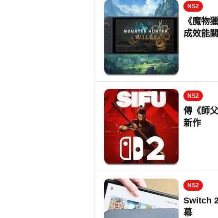
NS2
《魔物獵人
成效能
NS2
傳《師父》
新作
NS2
Switch
幕