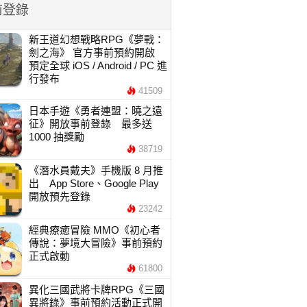
前登錄
新王道幻想戰略RPG《夢戰：
劍之海》 官方事前預約開啟
預定全球 iOS / Android / PC 進
行發布
41509
日本手遊《勇者連盟：曉之遠
征》開放事前登錄 最多送
1000 抽獎勵
38719
《潛水員戴夫》手機版 8 月推
出 App Store、Google Play
開放預先登錄
23242
經典療癒冒險 MMO《初心者
傳說：夢境大冒險》事前預約
正式啟動
61800
異化三國武將卡牌RPG《三國
異將錄》事前預約活動正式開