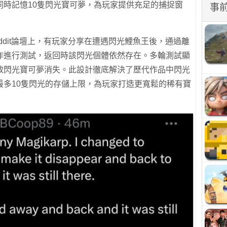
同時記憶10隻閃光寶可夢，為玩家提供充足的捕捉窗
事
ddit論壇上，有玩家分享在遭遇閃光鯉魚王後，通過離
作進行測試，返回時該閃光個體依然存在。多輪測試顯
致閃光寶可夢消失。此設計徹底解決了歷代作品中閃光
最多10隻閃光的存儲上限，為玩家打造更寬鬆的稀有寶