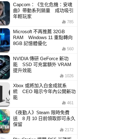
Capcom：《生化危機：安魂
曲》帶動系列銷量 成功吸引
年輕玩家
785
Microsoft 不再推薦 32GB
RAM Windows 11 重點轉向
8GB 記憶體優化
560
NVIDIA 傳研 GeForce 新功
能 SSD 可充當額外 VRAM
提升效能
1026
Xbox 或將加入白金成就系
統 CEO 暗示今年內公開新功
能
461
《夜勤人》Steam 限時免費
送 8 月 10 日前領取即可永久
保留
2172