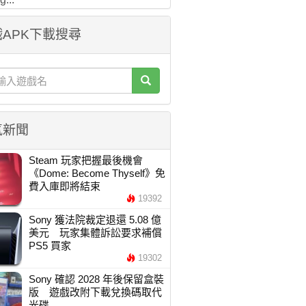
APK下載搜尋
氣新聞
Steam 玩家把握最後機會
《Dome: Become Thyself》免
費入庫即將結束
19392
Sony 獲法院裁定退還 5.08 億
美元 玩家集體訴訟要求補償
PS5 買家
19302
Sony 確認 2028 年後保留盒裝
版 遊戲改附下載兌換碼取代
光碟