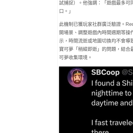
試捕捉）。他強調：「遊戲最多可
口。」
此機制已獲玩家社群廣泛驗證。Re
開場景、調整遊戲內時間週期等操
示，時間流逝或地圖切換均不會導
寶可夢「稍縱即逝」的問題，結合
可夢收集環境。