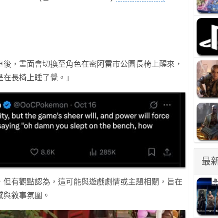
車後，畫面會切換至角色在密阿雷市公園長椅上醒來，
是在長椅上睡了覺。」
最
，但有觀點認為，這可能與遊戲劇情或主題相關，旨在
感與敘事氛圍。