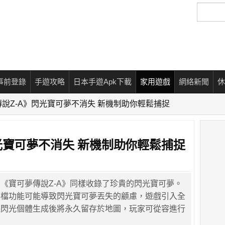
搜
尋
事前登錄
手遊攻略
日本手遊Apk下載
家用遊戲
網絡新聞
休
說Z-A》閃光寶可夢不消失 新機制助你輕鬆捕捉
光寶可夢不消失 新機制助你輕鬆捕捉
《寶可夢傳說Z-A》同樣收錄了珍貴的閃光寶可夢。
存檔功能可能導致閃光寶可夢丟失的顧慮，遊戲引入全
保閃光個體生成後將永久留存於地圖，玩家可從容進行