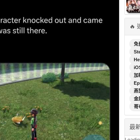
🔥
免
St
He
iO
加
Ep
燕
金
哥
最
Loading