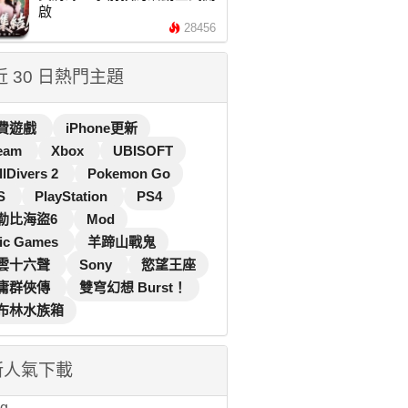
啟
28456
 近 30 日熱門主題
費遊戲
iPhone更新
eam
Xbox
UBISOFT
llDivers 2
Pokemon Go
S
PlayStation
PS4
勒比海盜6
Mod
ic Games
羊蹄山戰鬼
雲十六聲
Sony
慾望王座
庸群俠傳
雙穹幻想 Burst！
布林水族箱
新人氣下載
...