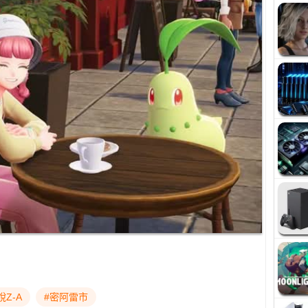
Z-A
#密阿雷市