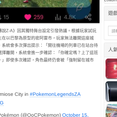
遊戲
說Z-A》因其獨特舞台設定引發熱議。根據玩家試玩
生在以巴黎為原型的密阿雷市，玩家無法離開這座城
，系統會多次彈出提示：「開往機場的列車已在站台待
人
選擇離開，系統會進一步確認：「你確定嗎？上了這班
。」即使多次確認，角色最終仍會被「強制留在城市
miose City in
#PokemonLegendsZA
rG
t Pokémon (@OoCPokemon)
October 15,