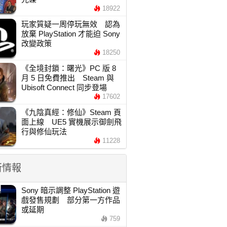
18922
玩家質疑一周停玩無效 認為
放棄 PlayStation 才能迫 Sony
改變政策
18250
《全境封鎖：曙光》PC 版 8
月 5 日免費推出 Steam 與
Ubisoft Connect 同步登場
17602
《九陰真經：修仙》Steam 頁
面上線 UE5 實機展示御劍飛
行與修仙玩法
11228
新情報
Sony 暗示調整 PlayStation 遊
戲發售規劃 部分第一方作品
或延期
759