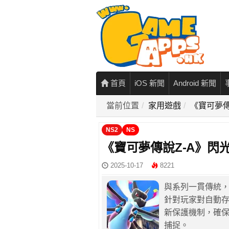
首頁
iOS 新聞
Android 新聞
當前位置
家用遊戲
《寶可夢傳
NS2
NS
《寶可夢傳說Z-A》閃
2025-10-17
8221
與系列一貫傳統，
針對玩家對自動
新保護機制，確
捕捉。