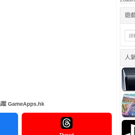
遊戲
人
蹤 GameApps.hk
Thread