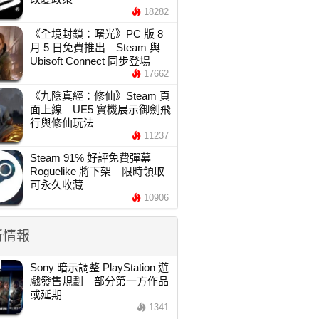
18282
《全境封鎖：曙光》PC 版 8
月 5 日免費推出 Steam 與
Ubisoft Connect 同步登場
17662
《九陰真經：修仙》Steam 頁
面上線 UE5 實機展示御劍飛
行與修仙玩法
11237
Steam 91% 好評免費彈幕
Roguelike 將下架 限時領取
可永久收藏
10906
新情報
Sony 暗示調整 PlayStation 遊
戲發售規劃 部分第一方作品
或延期
1341