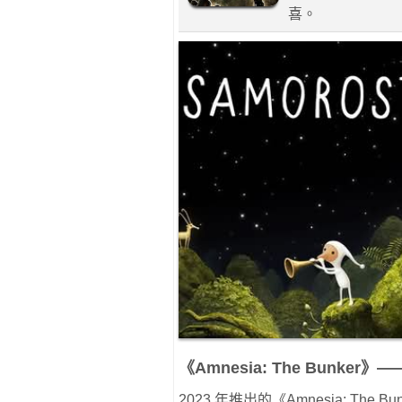
喜。
《Amnesia: The Bunk
2023 年推出的《Amnesia: T