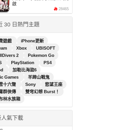
啟
28465
 近 30 日熱門主題
費遊戲
iPhone更新
eam
Xbox
UBISOFT
llDivers 2
Pokemon Go
S
PlayStation
PS4
od
加勒比海盜6
ic Games
羊蹄山戰鬼
雲十六聲
Sony
慾望王座
庸群俠傳
雙穹幻想 Burst！
布林水族箱
新人氣下載
...