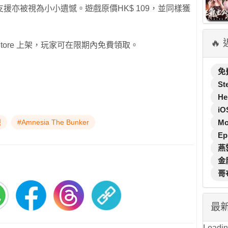
援亦被視為小小遺憾。遊戲原價HK$ 109，並同樣獲
🔥
 Store 上架，玩家可在限期內免費領取。
免
St
He
iO
戲
#Amnesia The Bunker
M
Ep
燕
金
哥
最
Loading