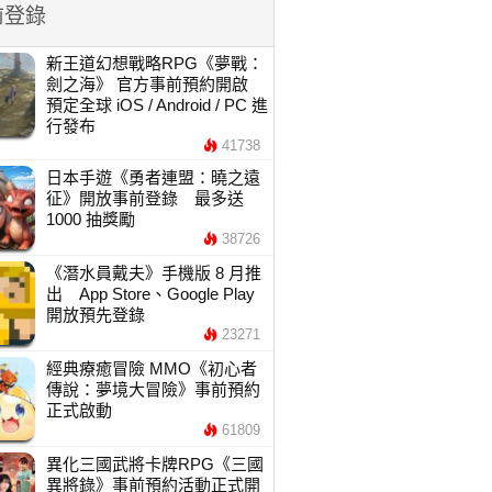
前登錄
新王道幻想戰略RPG《夢戰：
劍之海》 官方事前預約開啟
預定全球 iOS / Android / PC 進
行發布
41738
日本手遊《勇者連盟：曉之遠
征》開放事前登錄 最多送
1000 抽獎勵
38726
《潛水員戴夫》手機版 8 月推
出 App Store、Google Play
開放預先登錄
23271
經典療癒冒險 MMO《初心者
傳說：夢境大冒險》事前預約
正式啟動
61809
異化三國武將卡牌RPG《三國
異將錄》事前預約活動正式開