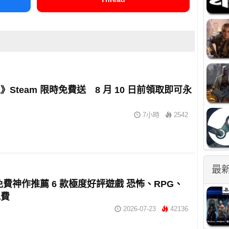
》Steam 限時免費送 8 月 10 日前領取即可永
7小時
2542
最
m 免費神作推薦 6 款極度好評遊戲 恐怖、RPG、
免費
2026-07-23
42136