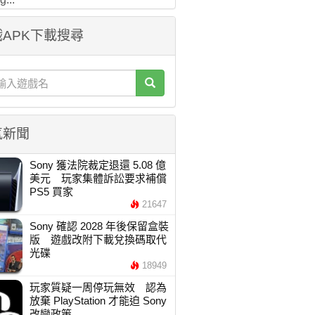
APK下載搜尋
氣新聞
Sony 獲法院裁定退還 5.08 億
美元 玩家集體訴訟要求補償
PS5 買家
21647
Sony 確認 2028 年後保留盒裝
版 遊戲改附下載兌換碼取代
光碟
18949
玩家質疑一周停玩無效 認為
放棄 PlayStation 才能迫 Sony
改變政策