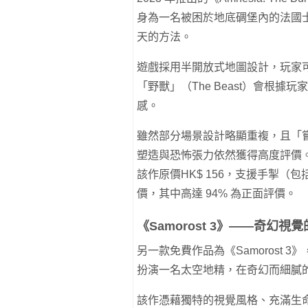
身為一名被困於地底碉堡內的法國
天的方法。
遊戲採用半開放式地圖設計，玩家
「野獸」（The Beast）會根
感。
雖然部分場景設計略顯重複，且「
塑造與恐怖張力依然獲得高度評價
該作原價HK$ 156，支援手掣（包括 8B
價，其中高達 94% 為正面評價。
《Samorost 3》——奇幻視
另一款免費作品為《Samorost
扮演一名太空地精，在奇幻而細膩
該作憑藉獨特的視覺風格、充滿生