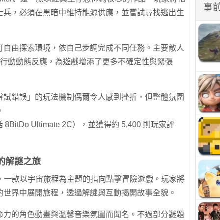
事
士兵，必須在黑暗中維持能源供應，並嘗試尋找逃出生
可自由探索環境，依自己步調完成不同任務。主要敵人
據玩家行動動態反應，為遊戲增添了更多不確定性與緊張
嘗試錯誤」的玩法機制偶爾令人感到挫折，但整體氛圍
。
itDo Ultimate 2C），並獲得約 5,400 則玩家評
覺的解謎之旅
 3》，一款以宇宙旅程為主題的指向點擊冒險遊戲。玩家將
的世界中展開旅程，透過解謎與互動揭開故事全貌。
命力的角色動畫與溫馨音樂氛圍而聞名。不過部分謎題