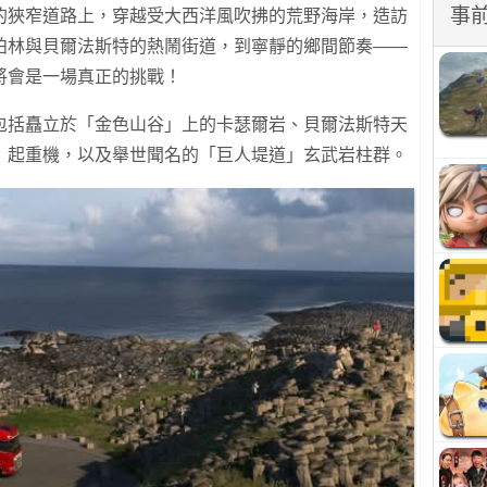
事
的狹窄道路上，穿越受大西洋風吹拂的荒野海岸，造訪
柏林與貝爾法斯特的熱鬧街道，到寧靜的鄉間節奏——
將會是一場真正的挑戰！
包括矗立於「金色山谷」上的卡瑟爾岩、貝爾法斯特天
」起重機，以及舉世聞名的「巨人堤道」玄武岩柱群。