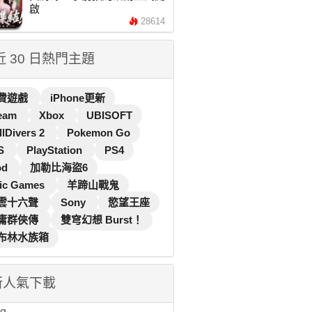
啟
28614
 近 30 日熱門主題
費遊戲
iPhone更新
eam
Xbox
UBISOFT
llDivers 2
Pokemon Go
S
PlayStation
PS4
od
加勒比海盜6
ic Games
羊蹄山戰鬼
雲十六聲
Sony
慾望王座
庸群俠傳
雙穹幻想 Burst！
布林水族箱
新人氣下載
...