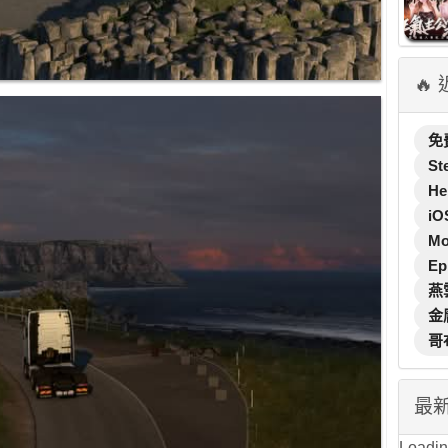
🔥
免
St
He
iO
M
Ep
燕
金
哥
最
Loading