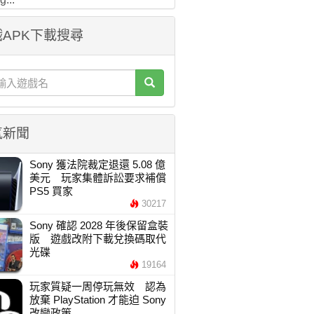
APK下載搜尋
氣新聞
Sony 獲法院裁定退還 5.08 億
美元 玩家集體訴訟要求補償
PS5 買家
30217
Sony 確認 2028 年後保留盒裝
版 遊戲改附下載兌換碼取代
光碟
19164
玩家質疑一周停玩無效 認為
放棄 PlayStation 才能迫 Sony
改變政策