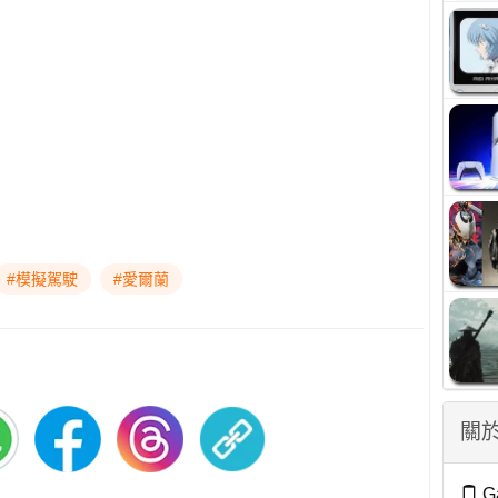
#模擬駕駛
#愛爾蘭
關於
G