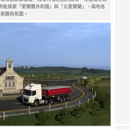
玩家將能探索「愛爾蘭共和國」與「北愛爾蘭」，兩地各
然景觀與氛圍。