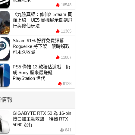
18548
《九陰真經：修仙》Steam 頁
面上線 UE5 實機展示御劍飛
行與修仙玩法
11365
Steam 91% 好評免費彈幕
Roguelike 將下架 限時領取
可永久收藏
11007
PS5 僅推 13 款獨佔遊戲 仍
成 Sony 歷來最賺錢
PlayStation 世代
9128
新情報
GIGABYTE RTX 50 為 16-pin
接口加主動散熱 唯獨 RTX
5090 沒有
841