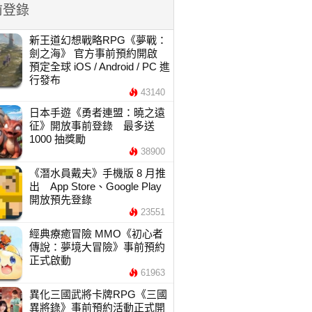
前登錄
新王道幻想戰略RPG《夢戰：
劍之海》 官方事前預約開啟
預定全球 iOS / Android / PC 進
行發布
43140
日本手遊《勇者連盟：曉之遠
征》開放事前登錄 最多送
1000 抽獎勵
38900
《潛水員戴夫》手機版 8 月推
出 App Store、Google Play
開放預先登錄
23551
經典療癒冒險 MMO《初心者
傳說：夢境大冒險》事前預約
正式啟動
61963
異化三國武將卡牌RPG《三國
異將錄》事前預約活動正式開