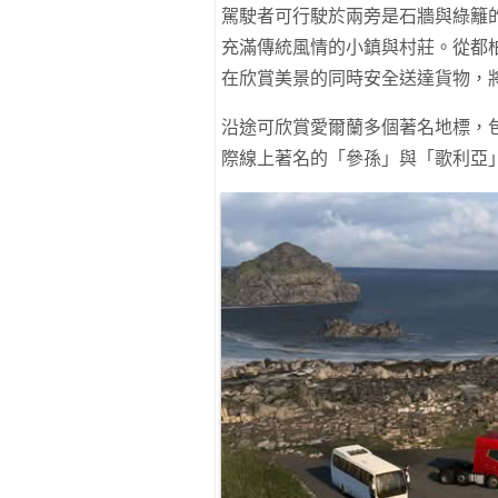
駕駛者可行駛於兩旁是石牆與綠籬
充滿傳統風情的小鎮與村莊。從都
在欣賞美景的同時安全送達貨物，
沿途可欣賞愛爾蘭多個著名地標，
際線上著名的「參孫」與「歌利亞