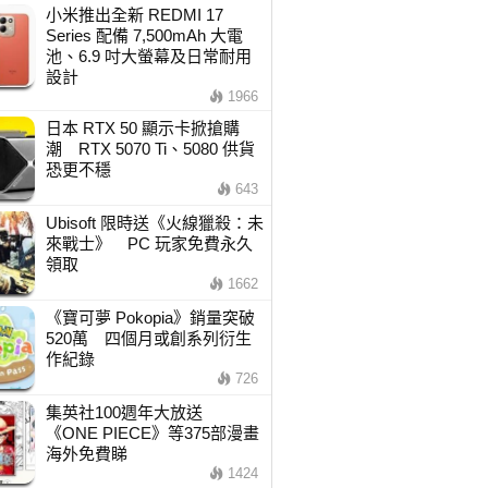
小米推出全新 REDMI 17
Series 配備 7,500mAh 大電
池、6.9 吋大螢幕及日常耐用
設計
1966
日本 RTX 50 顯示卡掀搶購
潮 RTX 5070 Ti、5080 供貨
恐更不穩
643
Ubisoft 限時送《火線獵殺：未
來戰士》 PC 玩家免費永久
領取
1662
《寶可夢 Pokopia》銷量突破
520萬 四個月或創系列衍生
作紀錄
726
集英社100週年大放送
《ONE PIECE》等375部漫畫
海外免費睇
1424