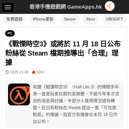
香港手機遊戲網 GameApps.hk
免費遊戲
iPhone更新
Steam
Xbox
UBISOFT
PC
《戰慄時空3》或將於 11 月 18 日公布
粉絲從 Steam 檔期推導出「合理」理
據
2025-11-09
6097
有關《戰慄時空3》（Half-Life 3）的傳聞多年
來一直是玩家社群的長期梗，不過今年多次流
出的消息與討論，令部分人覺得情況或有轉
變。近日有粉絲在 Reddit 提出一套「可信度
較高」的推論，指官方有機會在本月 18 日作
出公布。