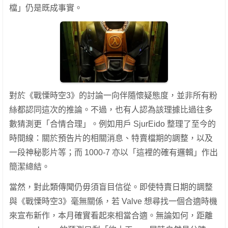
檔」仍是既成事實。
對於《戰慄時空3》的討論一向伴隨懷疑態度，並非所有粉
絲都認同這次的推論。不過，也有人認為該理據比過往多
數猜測更「合情合理」。例如用戶 SjurEido 整理了至今的
時間線：關於預告片的相關消息、特賣檔期的調整，以及
一段神秘影片等；而 1000-7 亦以「這裡的確有邏輯」作出
簡潔總結。
當然，對此類傳聞仍毋須盲目信從。即使特賣日期的調整
與《戰慄時空3》毫無關係，若 Valve 想尋找一個合適時機
來宣布新作，本月確實看起來相當合適。無論如何，距離