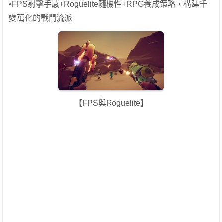
•FPS射擊手感+Roguelite隨機性+RPG養成策略，構建千
變萬化的戰鬥流派
【FPS與Roguelite】