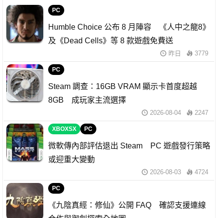
PC
Humble Choice 公布 8 月陣容 《人中之龍8》
及《Dead Cells》等 8 款遊戲免費送
昨日
3779
PC
Steam 調查：16GB VRAM 顯示卡首度超越
8GB 成玩家主流選擇
2026-08-04
2247
XBOXSX
PC
微軟傳內部評估退出 Steam PC 遊戲發行策略
或迎重大變動
2026-08-03
4724
PC
《九陰真經：修仙》公開 FAQ 確認支援連線