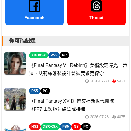
Facebook
Thread
你可能錯過
XBOXSX
PS5
PC
《Final Fantasy VII Rebirth》美術設定曝光 蒂
法、艾莉絲泳裝設計曾被要求更保守
2026-07-30
5421
PS5
PC
《Final Fantasy XVII》傳交棒新世代團隊
《FF7 重製版》總監或接棒
2026-07-28
4875
NS2
XBOXSX
PS5
NS
PC