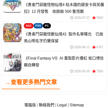
《勇者鬥惡龍怪物仙境4 枯木國的碧安卡與芙蘿
拉》12 月發售 收錄逾 500 隻怪獸
2026-07-27
5502
NS2
PS5
PC
《勇者鬥惡龍怪獸仙境4》製作名單曝光 已故
鳥山明名字仍獲保留
2026-06-11
6767
《Final Fantasy VI》AI 重製影片爆紅 坂口博信
親自轉發
2026-05-20
7055
→查看更多熱門文章
電腦版
|
聯絡我們
|
Legal
|
Sitemap