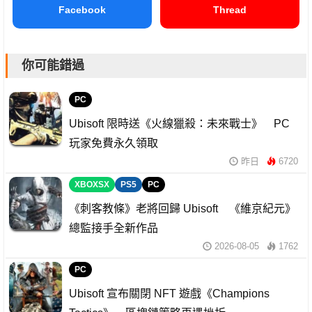
Facebook
Thread
你可能錯過
PC
Ubisoft 限時送《火線獵殺：未來戰士》 PC
玩家免費永久領取
昨日
6720
XBOXSX
PS5
PC
《刺客教條》老將回歸 Ubisoft 《維京紀元》
總監接手全新作品
2026-08-05
1762
PC
Ubisoft 宣布關閉 NFT 遊戲《Champions