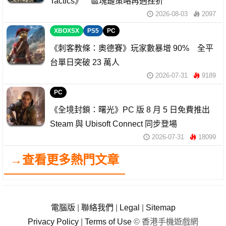
Tactics》 區塊鏈策略再遇挫折
2026-08-03
2097
XBOXSX
PS5
PC
《刺客教條：奧德賽》玩家數暴增 90% 全平
台單日突破 23 萬人
2026-07-31
9189
PC
《全境封鎖：曙光》PC 版 8 月 5 日免費推出
Steam 與 Ubisoft Connect 同步登場
2026-07-31
18099
→查看更多熱門文章
電腦版
|
聯絡我們
|
Legal
|
Sitemap
Privacy Policy
|
Terms of Use
© 香港手機遊戲網