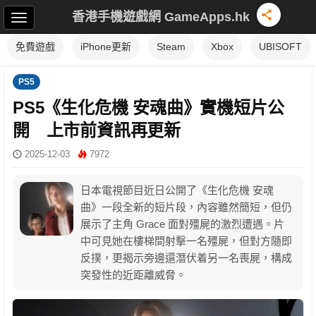
香港手機遊戲網 GameApps.hk
免費遊戲
iPhone更新
Steam
Xbox
UBISOFT
PS5
PS5《生化危機 安魂曲》實機短片公
開 上市前資訊再更新
2025-12-03
7972
日本電視節目近日公開了《生化危機 安魂
曲》一段全新的短片段，內容雖然簡短，但仍
展示了主角 Grace 面對殭屍的激烈遭遇。片
中可見她在樓梯間射擊一名殭屍，但對方隨即
反撲，更揭示旁邊還潛伏着另一名喪屍，構成
突發性的近距離威脅。