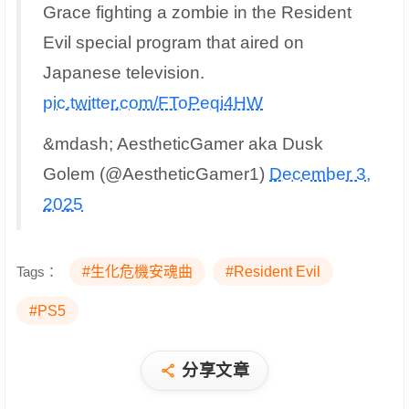
Grace fighting a zombie in the Resident
Evil special program that aired on
Japanese television.
pic.twitter.com/FToPeqi4HW
&mdash; AestheticGamer aka Dusk
Golem (@AestheticGamer1)
December 3,
2025
Tags：
#生化危機安魂曲
#Resident Evil
#PS5
分享文章