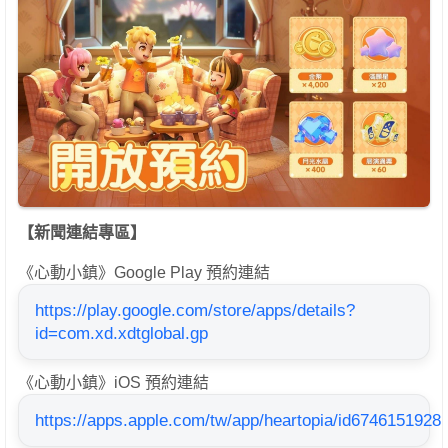
【新聞連結專區】
《心動小鎮》Google Play 預約連結
https://play.google.com/store/apps/details?
id=com.xd.xdtglobal.gp
《心動小鎮》iOS 預約連結
https://apps.apple.com/tw/app/heartopia/id6746151928