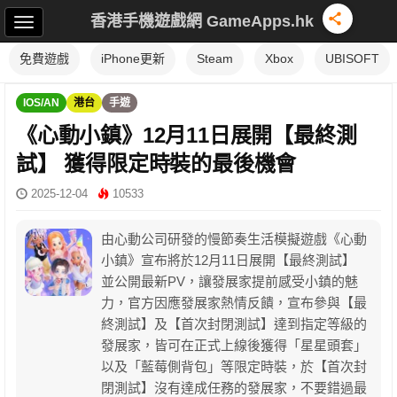
香港手機遊戲網 GameApps.hk
免費遊戲
iPhone更新
Steam
Xbox
UBISOFT
IOS/AN
港台
手遊
《心動小鎮》12月11日展開【最終測
試】 獲得限定時裝的最後機會
2025-12-04
10533
由心動公司研發的慢節奏生活模擬遊戲《心動
小鎮》宣布將於12月11日展開【最終測試】
並公開最新PV，讓發展家提前感受小鎮的魅
力，官方因應發展家熱情反饋，宣布參與【最
終測試】及【首次封閉測試】達到指定等級的
發展家，皆可在正式上線後獲得「星星頭套」
以及「藍莓側背包」等限定時裝，於【首次封
閉測試】沒有達成任務的發展家，不要錯過最