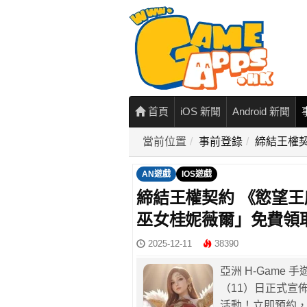
首頁
iOS 新聞
Android 新聞
當前位置
事前登錄
締結王權
AN遊戲
IOS遊戲
締結王權契約 《慾望王
巫女桂妮薇爾」免費領
2025-12-11
38390
亞洲 H-Game
（11）日正式宣佈
活動！立即預約