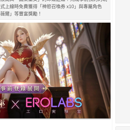
式上線時免費獲得「神慾召喚券 x10」與專屬角色
妮薇爾」等豐富獎勵！