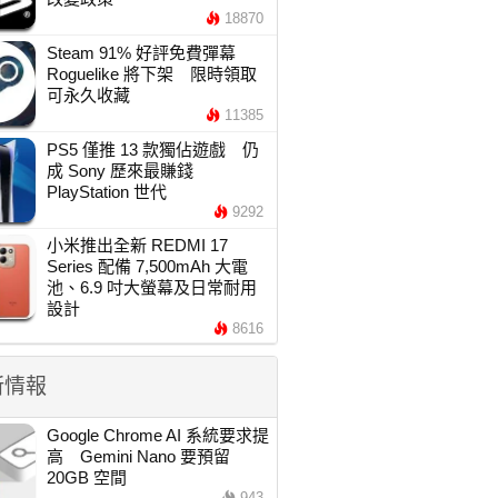
18870
Steam 91% 好評免費彈幕
Roguelike 將下架 限時領取
可永久收藏
11385
PS5 僅推 13 款獨佔遊戲 仍
成 Sony 歷來最賺錢
PlayStation 世代
9292
小米推出全新 REDMI 17
Series 配備 7,500mAh 大電
池、6.9 吋大螢幕及日常耐用
設計
8616
新情報
Google Chrome AI 系統要求提
高 Gemini Nano 要預留
20GB 空間
943