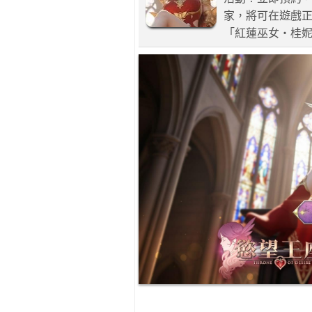
家，將可在遊戲正
「紅蓮巫女・桂