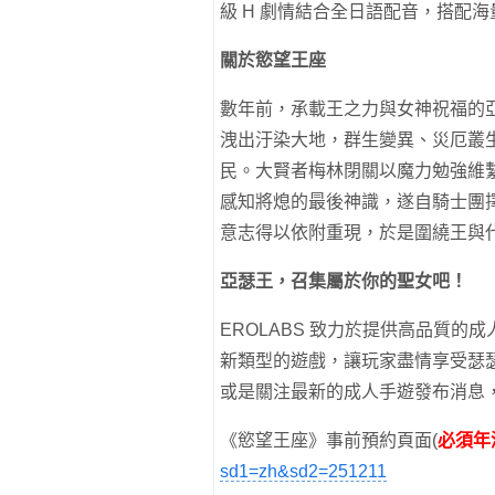
級 H 劇情結合全日語配音，搭配海
關於慾望王座
數年前，承載王之力與女神祝福的
洩出汙染大地，群生變異、災厄叢
民。大賢者梅林閉關以魔力勉強維
感知將熄的最後神識，遂自騎士團
意志得以依附重現，於是圍繞王與
亞瑟王，召集屬於你的聖女吧！
EROLABS 致力於提供高品質
新類型的遊戲，讓玩家盡情享受瑟
或是關注最新的成人手遊發布消息，都
《慾望王座》事前預約頁面(
必須年
sd1=zh&sd2=251211