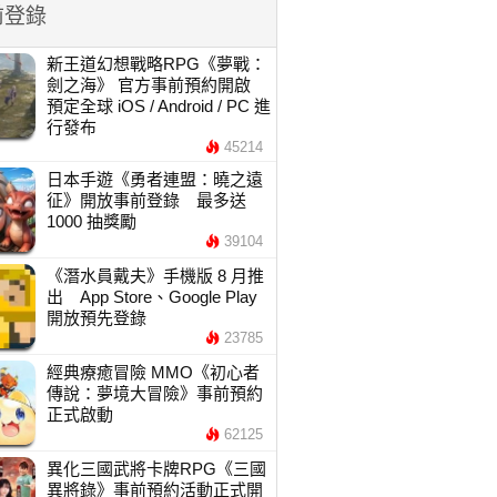
前登錄
新王道幻想戰略RPG《夢戰：
劍之海》 官方事前預約開啟
預定全球 iOS / Android / PC 進
行發布
45214
日本手遊《勇者連盟：曉之遠
征》開放事前登錄 最多送
1000 抽獎勵
39104
《潛水員戴夫》手機版 8 月推
出 App Store、Google Play
開放預先登錄
23785
經典療癒冒險 MMO《初心者
傳說：夢境大冒險》事前預約
正式啟動
62125
異化三國武將卡牌RPG《三國
異將錄》事前預約活動正式開