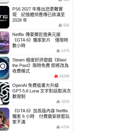
PS6 2027 年推出恐更難實
現 記憶體供應傳已排滿至
2028 年
936
Netflix 傳豪擲近億美元搶
《GTA 6》獨家影片 僅限時
數小時
1470
Steam 極度好評遊戲《Blast
the Past》限時免費 即將改為
收費模式
29296
OpenAI 免費版重大升級
GPT-5.6 Luna 文字對話取消次
數限制
1819
《GTA 6》加長版內容 Netflix
獨家 6 小時 付費牆安排惹玩
家不滿
4764