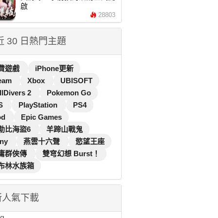
啟
28803
 近 30 日熱門主題
費遊戲
iPhone更新
eam
Xbox
UBISOFT
llDivers 2
Pokemon Go
S
PlayStation
PS4
od
Epic Games
勒比海盜6
羊蹄山戰鬼
ny
燕雲十六聲
慾望王座
庸群俠傳
雙穹幻想 Burst！
布林水族箱
新人氣下載
...