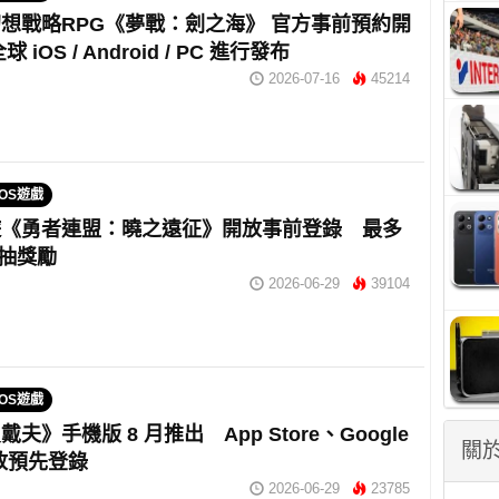
想戰略RPG《夢戰：劍之海》 官方事前預約開
 iOS / Android / PC 進行發布
2026-07-16
45214
IOS遊戲
遊《勇者連盟：曉之遠征》開放事前登錄 最多
0 抽獎勵
2026-06-29
39104
IOS遊戲
夫》手機版 8 月推出 App Store、Google
關於
開放預先登錄
2026-06-29
23785