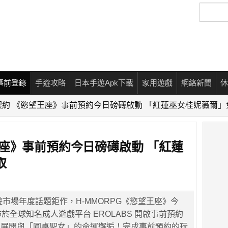
搜
尋
事前登錄
手遊攻略
日本手遊Apk下載
家用遊戲
網絡新聞
休
契約 《慾望王座》事前預約今日磅礡啟動 「紅蓮巫女桂妮薇爾」
座》事前預約今日磅礡啟動 「紅蓮
取
 手遊市場年度話題鉅作，H-MMORPG《慾望王座》今
於全球知名成人遊戲平台 EROLABS 開啟事前預約
，展開與「圓桌聖女」的命運邂逅！完成事前預約的玩