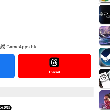
蹤 GameApps.hk
Thread
IOS遊戲