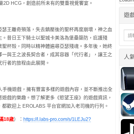
量2D HCG，創造前所未有的雙重視覺饗宴。
遊戲
亞瑟王離奇殞落，失去鎮壓後的聖杯再度崩壞，神之血
生。昔日王下騎士以聖城卡美洛為堡壘築防，庇護殘
繫聖杯殼，同時以精神體遍尋亞瑟殘魂。多年後，她終
擇一與王之波長契合者，成其容器「代行者」，讓王之
人
代行者的旅程由此展開。
的成人手機遊戲，擁有豐富多樣的遊戲內容，並不斷推出全
瑟遊戲的樂趣。想了解更多《慾望王座》的遊戲資訊，
歡迎上 EROLABS 平台官網加入老司機的行列。
滿18歲
）：
https://l.labs-pro.com/s/1LEJu2?