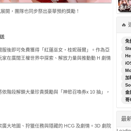
式展開，團隊也同步祭出豪華預約獎勵！
🔥
送
免
St
開服後即可免費獲得「紅蓮巫女‧桂妮薇爾」。作為亞
He
家在廣闊王權世界中探索、解放力量與推動動 H 劇情
iO
M
加
So
依階段解鎖大量珍貴獎勵與「神慾召喚券x 10 抽」，
金
哥
最
大地圖、狩獵任務與隱藏的 HCG 及劇情。3D 劇院
Loading