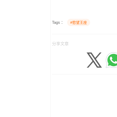
Tags：
#慾望王座
分享文章