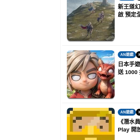
新王道幻
啟 預定全球
AN遊戲
日本手
送 100
AN遊戲
《潛水員戴
Play 