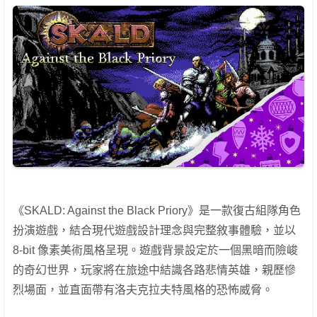
《SKALD: Against the Black Priory》是一款復古組隊角色
扮演遊戲，結合現代遊戲設計理念與完整敘事體驗，並以
8-bit 像素美術風格呈現。遊戲背景設定於一個黑暗而險峻
的奇幻世界，玩家將在旅途中結識各路悲情英雄，親歷慘
烈場面，並直面帶有洛夫克拉夫特風格的恐怖威脅。