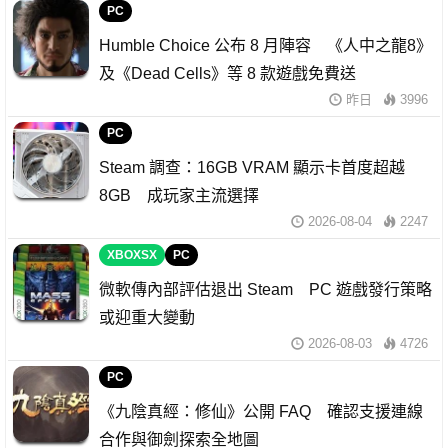
PC
Humble Choice 公布 8 月陣容 《人中之龍8》
及《Dead Cells》等 8 款遊戲免費送
昨日
3996
PC
Steam 調查：16GB VRAM 顯示卡首度超越
8GB 成玩家主流選擇
2026-08-04
2247
XBOXSX
PC
微軟傳內部評估退出 Steam PC 遊戲發行策略
或迎重大變動
2026-08-03
4726
PC
《九陰真經：修仙》公開 FAQ 確認支援連線
合作與御劍探索全地圖