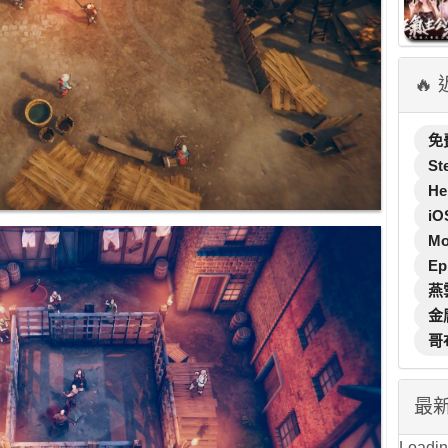
🔥
免
St
He
iO
M
Ep
燕
金
哥
最
Loading