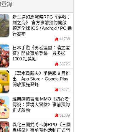
前登錄
新王道幻想戰略RPG《夢戰：
劍之海》 官方事前預約開啟
預定全球 iOS / Android / PC 進
行發布
41738
日本手遊《勇者連盟：曉之遠
征》開放事前登錄 最多送
1000 抽獎勵
38726
《潛水員戴夫》手機版 8 月推
出 App Store、Google Play
開放預先登錄
23271
經典療癒冒險 MMO《初心者
傳說：夢境大冒險》事前預約
正式啟動
61809
異化三國武將卡牌RPG《三國
異將錄》事前預約活動正式開