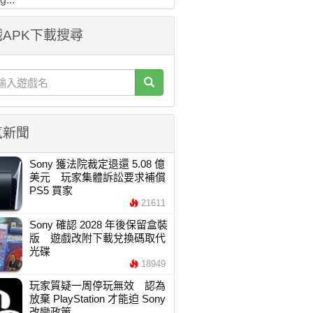
APK下載搜尋
氣新聞
Sony 獲法院裁定退還 5.08 億
美元 玩家集體訴訟要求補償
PS5 買家
21611
Sony 確認 2028 年後保留盒裝
版 遊戲改附下載兌換碼取代
光碟
18949
玩家質疑一周停玩無效 認為
放棄 PlayStation 才能迫 Sony
改變政策