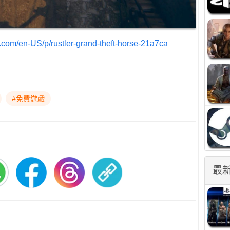
s.com/en-US/p/rustler-grand-theft-horse-21a7ca
#免費遊戲
最