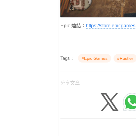
Epic 連結：
https://store.epicgame
Tags：
#Epic Games
#Rustler
分享文章