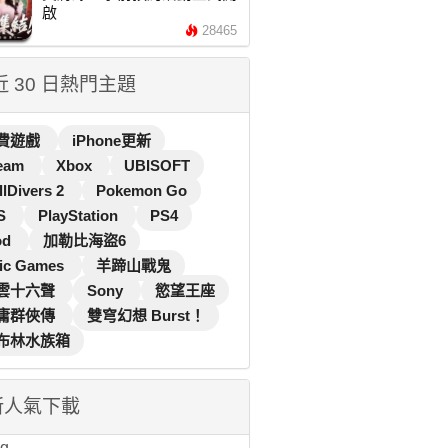
啟
28465
 近 30 日熱門主題
費遊戲
iPhone更新
eam
Xbox
UBISOFT
llDivers 2
Pokemon Go
S
PlayStation
PS4
od
加勒比海盜6
ic Games
羊蹄山戰鬼
雲十六聲
Sony
慾望王座
庸群俠傳
雙穹幻想 Burst！
布林水族箱
新人氣下載
...