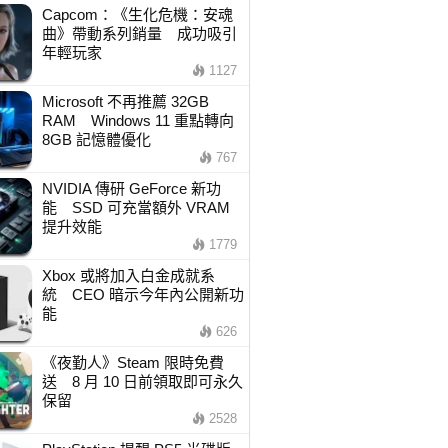
Capcom：《生化危機：安魂
曲》帶動系列銷量 成功吸引
年輕玩家
1127
Microsoft 不再推薦 32GB
RAM Windows 11 重點轉向
8GB 記憶體優化
767
NVIDIA 傳研 GeForce 新功
能 SSD 可充當額外 VRAM
提升效能
1779
Xbox 或將加入白金成就系
統 CEO 暗示今年內公開新功
能
626
《夜勤人》Steam 限時免費
送 8 月 10 日前領取即可永久
保留
2528