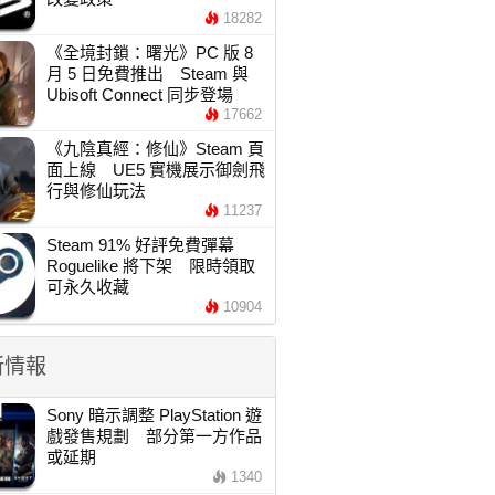
18282
《全境封鎖：曙光》PC 版 8
月 5 日免費推出 Steam 與
Ubisoft Connect 同步登場
17662
《九陰真經：修仙》Steam 頁
面上線 UE5 實機展示御劍飛
行與修仙玩法
11237
Steam 91% 好評免費彈幕
Roguelike 將下架 限時領取
可永久收藏
10904
新情報
Sony 暗示調整 PlayStation 遊
戲發售規劃 部分第一方作品
或延期
1340