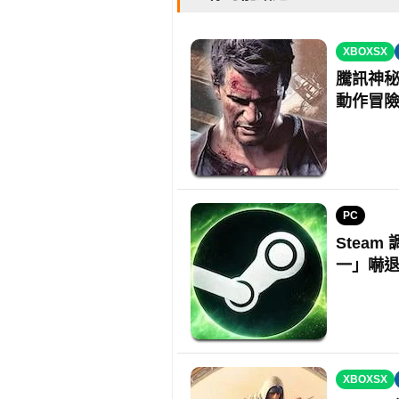
XBOXSX
騰訊神秘
動作冒
PC
Stea
一」嚇
XBOXSX