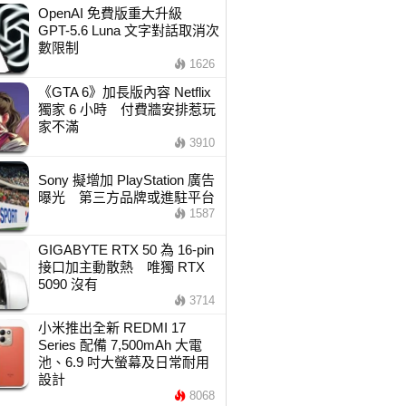
OpenAI 免費版重大升級
GPT-5.6 Luna 文字對話取消次
數限制
1626
《GTA 6》加長版內容 Netflix
獨家 6 小時 付費牆安排惹玩
家不滿
3910
Sony 擬增加 PlayStation 廣告
曝光 第三方品牌或進駐平台
1587
GIGABYTE RTX 50 為 16-pin
接口加主動散熱 唯獨 RTX
5090 沒有
3714
小米推出全新 REDMI 17
Series 配備 7,500mAh 大電
池、6.9 吋大螢幕及日常耐用
設計
8068