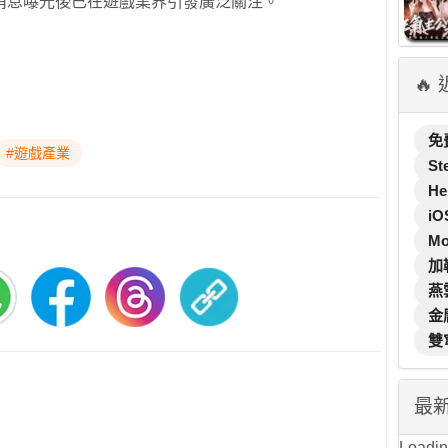
消息曝光後已在遊戲業界引發廣泛關注。
🔥
免
#遊戲產業
St
He
iO
M
加
燕
金
雙
最
Loading