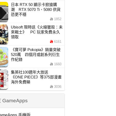
日本 RTX 50 顯示卡掀搶購
潮 RTX 5070 Ti、5080 供貨
恐更不穩
1852
Ubisoft 限時送《火線獵殺：未
來戰士》 PC 玩家免費永久
領取
6161
《寶可夢 Pokopia》銷量突破
520萬 四個月或創系列衍生
作紀錄
1660
集英社100週年大放送
《ONE PIECE》等375部漫畫
海外免費睇
3036
 GameApps
ameApps 手機版