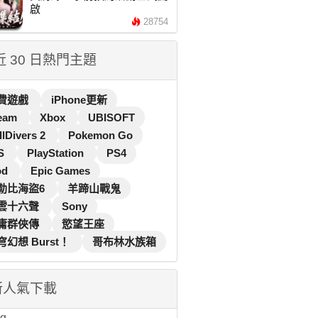
啟
28754
 近 30 日熱門主題
費遊戲
iPhone更新
eam
Xbox
UBISOFT
llDivers 2
Pokemon Go
S
PlayStation
PS4
od
Epic Games
勒比海盜6
羊蹄山戰鬼
雲十六聲
Sony
庸群俠傳
慾望王座
穹幻想 Burst！
哥布林水族箱
新人氣下載
...