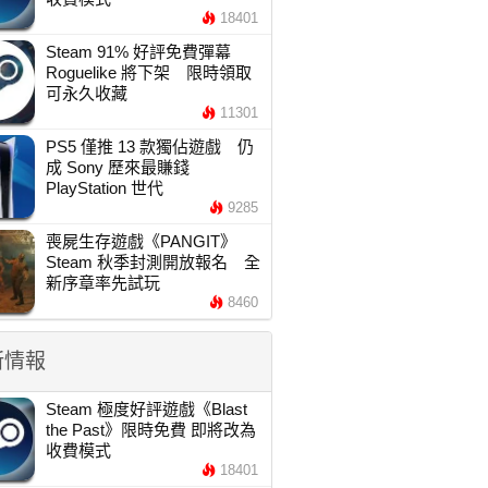
18401
Steam 91% 好評免費彈幕
Roguelike 將下架 限時領取
可永久收藏
11301
PS5 僅推 13 款獨佔遊戲 仍
成 Sony 歷來最賺錢
PlayStation 世代
9285
喪屍生存遊戲《PANGIT》
Steam 秋季封測開放報名 全
新序章率先試玩
8460
新情報
Steam 極度好評遊戲《Blast
the Past》限時免費 即將改為
收費模式
18401