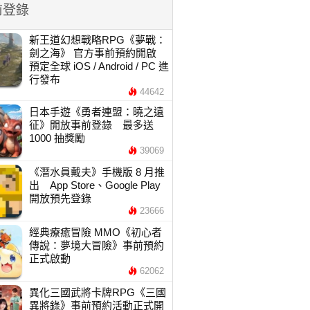
前登錄
新王道幻想戰略RPG《夢戰：
劍之海》 官方事前預約開啟
預定全球 iOS / Android / PC 進
行發布
44642
日本手遊《勇者連盟：曉之遠
征》開放事前登錄 最多送
1000 抽獎勵
39069
《潛水員戴夫》手機版 8 月推
出 App Store、Google Play
開放預先登錄
23666
經典療癒冒險 MMO《初心者
傳說：夢境大冒險》事前預約
正式啟動
62062
異化三國武將卡牌RPG《三國
異將錄》事前預約活動正式開