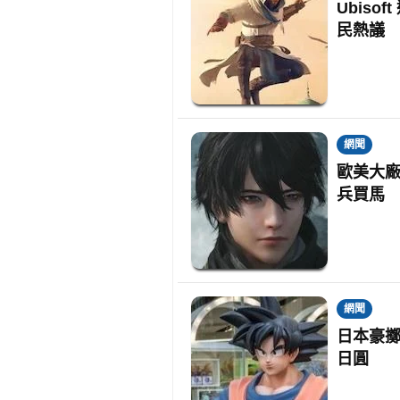
Ubis
民熱議
網聞
歐美大廠
兵買馬
網聞
日本豪擲
日圓