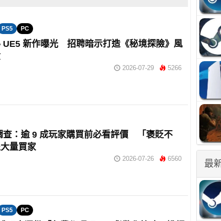
PS5
PC
 UE5 新作曝光 招聘暗示打造《秘境探險》風
險
2026-07-29
5266
m 調查：逾 9 成玩家購買前必看評價 「褒貶不
退大量買家
2026-07-26
6560
最
PS5
PC