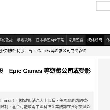
搜
尋
事前登錄
手遊攻略
日本手遊Apk下載
家用遊戲
網絡新聞
休
限制騰訊持股 Epic Games 等遊戲公司或受影響
Epic Games 等遊戲公司或受影
ial Times》引述政府消息人士報道，美國總統唐納德·
究限制，甚至可能取消中國科技企業騰訊在多家美國遊