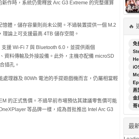
時，系統仍需釋放 Arc G3 Extreme 的完整運算
B 記憶體，儲存容量則尚未公開。不過裝置提供一個 M.2
🔥
D 插槽，理論上可支援最高 4TB 儲存空間。
免
援 Wi-Fi 7 與 Bluetooth 6.0，並提供兩個
St
於充電、資料傳輸及外接設備。此外，主機亦配備 microSD
He
複合插孔。
iO
M
效能處理器及 80Wh 電池的手提遊戲機而言，仍屬相當輕
Ep
燕
金
I+ CG3EM 的正式售價。不過早前市場預估其建議零售價可能
哥
OneXPlayer 等品牌一樣，成為首批推出 Intel Arc G3
最
Loading