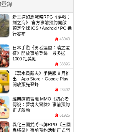
前登錄
新王道幻想戰略RPG《夢戰：
劍之海》 官方事前預約開啟
預定全球 iOS / Android / PC 進
行發布
43043
日本手遊《勇者連盟：曉之遠
征》開放事前登錄 最多送
1000 抽獎勵
38896
《潛水員戴夫》手機版 8 月推
出 App Store、Google Play
開放預先登錄
23492
經典療癒冒險 MMO《初心者
傳說：夢境大冒險》事前預約
正式啟動
61925
異化三國武將卡牌RPG《三國
異將錄》事前預約活動正式開