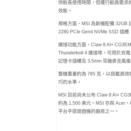
供較長使用時間，但運行較高需求的新作
效能。
規格方面，MSI 為新機配備 32G
2280 PCIe Gen4 NVMe SS
連接功能方面，Claw 8 AI+ CG3EM 支
Thunderbolt 4 連接埠，可用
記憶卡插槽及 3.5mm 耳機麥克風
整機重量約為 785 克，以搭載高
巧的水準。
MSI 目前尚未公布 Claw 8 A
約為 1,500 美元。MSI 亦與 Acer、
平台手提遊戲機的廠商之一。