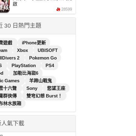
啟
28599
 近 30 日熱門主題
費遊戲
iPhone更新
eam
Xbox
UBISOFT
llDivers 2
Pokemon Go
S
PlayStation
PS4
od
加勒比海盜6
ic Games
羊蹄山戰鬼
雲十六聲
Sony
慾望王座
庸群俠傳
雙穹幻想 Burst！
布林水族箱
新人氣下載
...