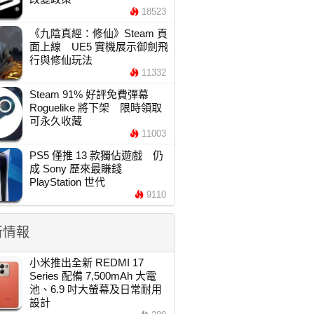
18523
《九陰真經：修仙》Steam 頁
面上線 UE5 實機展示御劍飛
行與修仙玩法
11332
Steam 91% 好評免費彈幕
Roguelike 將下架 限時領取
可永久收藏
11003
PS5 僅推 13 款獨佔遊戲 仍
成 Sony 歷來最賺錢
PlayStation 世代
9110
新情報
小米推出全新 REDMI 17
Series 配備 7,500mAh 大電
池、6.9 吋大螢幕及日常耐用
設計