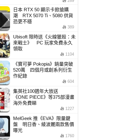
289
日本 RTX 50 顯示卡掀搶購
潮 RTX 5070 Ti、5080 供貨
恐更不穩
389
Ubisoft 限時送《火線獵殺：未
來戰士》 PC 玩家免費永久
領取
1104
《寶可夢 Pokopia》銷量突破
520萬 四個月或創系列衍生
作紀錄
604
集英社100週年大放送
《ONE PIECE》等375部漫畫
海外免費睇
1227
MelGeek 推《EVA》限量鍵
盤 明日香、綾波麗兩款售價
曝光
1760