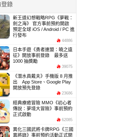
前登錄
新王道幻想戰略RPG《夢戰：
劍之海》 官方事前預約開啟
預定全球 iOS / Android / PC 進
行發布
44886
日本手遊《勇者連盟：曉之遠
征》開放事前登錄 最多送
1000 抽獎勵
39075
《潛水員戴夫》手機版 8 月推
出 App Store、Google Play
開放預先登錄
23686
經典療癒冒險 MMO《初心者
傳說：夢境大冒險》事前預約
正式啟動
62085
異化三國武將卡牌RPG《三國
異將錄》事前預約活動正式開