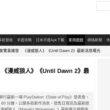
搜
尋
事前登錄
手遊攻略
日本手遊Apk下載
家用遊戲
網絡新聞
休
表會驚喜連發 《漫威狼人》《Until Dawn 2》最新消息曝光
《漫威狼人》《Until Dawn 2》最
日舉行最新一場 PlayStation《State of Play》發表會，
 60 分鐘，公開多款新作消息、發售日資訊及最新遊
狼人（Marvel's Wolverine）》最新展示揭開序