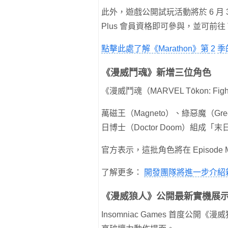
此外，遊戲公開試玩活動將於 6 月 3 日
Plus 會員資格即可參與，並可前往 Tau
點擊此處了解《
Marathon
》第
2
季
《漫威鬥魂》新增三位角色
《漫威鬥魂（MARVEL Tōkon: F
萬磁王（Magneto）、綠惡魔（Gre
日博士（Doctor Doom）組成「末日騎
官方表示，這批角色將在 Episode
了解更多：
開發團隊將進一步介紹
《漫威狼人》公開最新實機展
Insomniac Games 首度