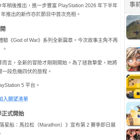
事
於今年稍後推出，進一步豐富 PlayStation 2026 年下半年
7 年推出的新作亦於節目中首次亮相。
公開
領玩家體驗《God of War》系列全新篇章。今次故事主角不再
）。
菲而言，全新的冒險才剛剛開始。為了拯救摯愛，她將
開一段危機四伏的旅程。
yStation 5 平台。
加入願望清單
季正式開始
落星船：馬拉松（Marathon）》宣布第 2 賽季即日展
。