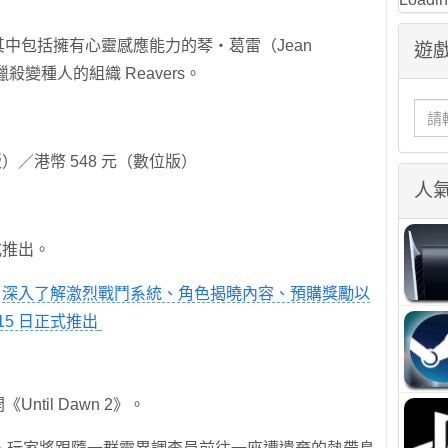
，其中包括擁有心靈感應能力的琴・葛雷（Jean
遊戲
殺變種人的組織 Reavers。
版）／港幣 548 元（數位版）
人
式推出。
：
深入了解激烈戰鬥系統、角色揭曉內容、預購獎勵以
15 日正式推出
《Until Dawn 2》。