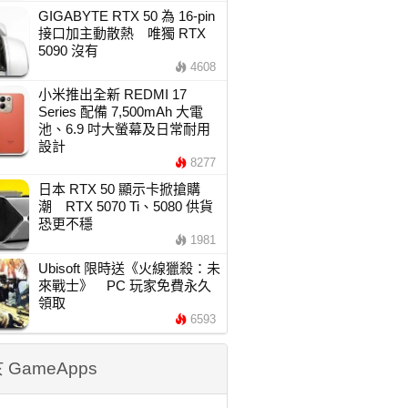
GIGABYTE RTX 50 為 16-pin
接口加主動散熱 唯獨 RTX
5090 沒有
4608
小米推出全新 REDMI 17
Series 配備 7,500mAh 大電
池、6.9 吋大螢幕及日常耐用
設計
8277
日本 RTX 50 顯示卡掀搶購
潮 RTX 5070 Ti、5080 供貨
恐更不穩
1981
Ubisoft 限時送《火線獵殺：未
來戰士》 PC 玩家免費永久
領取
6593
 GameApps