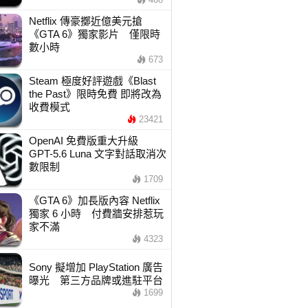
Netflix 傳豪擲近億美元搶
《GTA 6》獨家影片 僅限時
數小時
673
Steam 極度好評遊戲《Blast
the Past》限時免費 即將改為
收費模式
23421
OpenAI 免費版重大升級
GPT-5.6 Luna 文字對話取消次
數限制
1709
《GTA 6》加長版內容 Netflix
獨家 6 小時 付費牆安排惹玩
家不滿
4323
Sony 擬增加 PlayStation 廣告
曝光 第三方品牌或進駐平台
1699