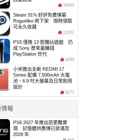
18800
Steam 91% 好評免費彈幕
Roguelike 將下架 限時領取
可永久收藏
11332
PS5 僅推 13 款獨佔遊戲 仍
成 Sony 歷來最賺錢
PlayStation 世代
9289
小米推出全新 REDMI 17
Series 配備 7,500mAh 大電
池、6.9 吋大螢幕及日常耐用
設計
8277
新情報
PS6 2027 年推出恐更難實
現 記憶體供應傳已排滿至
2028 年
468