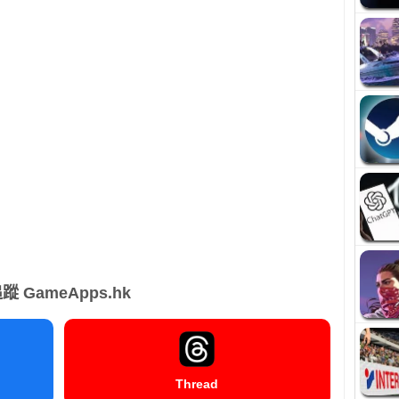
蹤 GameApps.hk
Thread