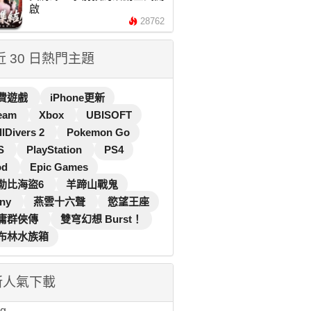
啟
28762
 近 30 日熱門主題
費遊戲
iPhone更新
eam
Xbox
UBISOFT
llDivers 2
Pokemon Go
S
PlayStation
PS4
od
Epic Games
勒比海盜6
羊蹄山戰鬼
ny
燕雲十六聲
慾望王座
庸群俠傳
雙穹幻想 Burst！
布林水族箱
新人氣下載
...