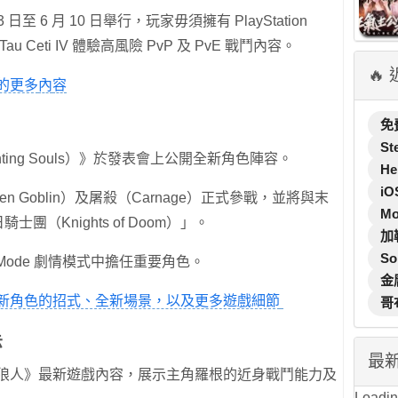
至 6 月 10 日舉行，玩家毋須擁有 PlayStation
 Ceti IV 體驗高風險 PvP 及 PvE 戰鬥內容。
🔥
的更多
內
容
免
St
ighting Souls）》於發表會上公開全新角色陣容。
He
iO
en Goblin）及屠殺（Carnage）正式參戰，並將與末
M
士團（Knights of Doom）」。
加
So
 Mode 劇情模式中擔任重要角色。
金
新角色的招式、全新場景，以及更多遊戲細節
哥
示
最
公開《漫威狼人》最新遊戲內容，展示主角羅根的近身戰鬥能力及
Loading