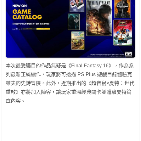
本次最受矚目的作品無疑是《Final Fantasy 16》，作為系
列最新正統續作，玩家將可透過 PS Plus 遊戲目錄體驗克
萊夫的史詩冒險。此外，近期推出的《超音鼠×夏特：世代
重啟》亦將加入陣容，讓玩家重溫經典關卡並體驗夏特篇
章內容。