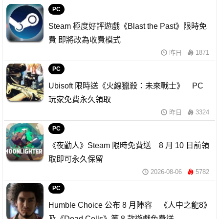
PC
Steam 極度好評遊戲《Blast the Past》限時免
費 即將改為收費模式
昨日
1871
PC
Ubisoft 限時送《火線獵殺：未來戰士》 PC
玩家免費永久領取
昨日
3324
PC
《夜勤人》Steam 限時免費送 8 月 10 日前領
取即可永久保留
2026-08-06
5782
PC
Humble Choice 公布 8 月陣容 《人中之龍8》
及《Dead Cells》等 8 款遊戲免費送