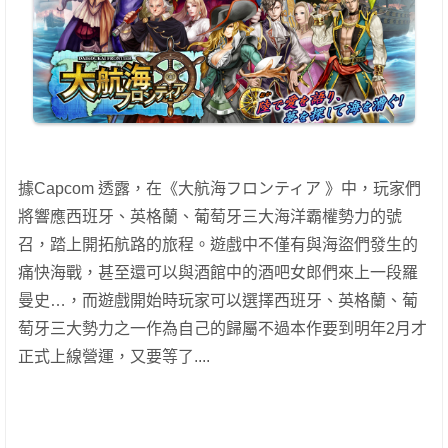
據Capcom 透露，在《大航海フロンティア 》中，玩家們
將響應西班牙、英格蘭、葡萄牙三大海洋霸權勢力的號
召，踏上開拓航路的旅程。遊戲中不僅有與海盜們發生的
痛快海戰，甚至還可以與酒館中的酒吧女郎們來上一段羅
曼史…，而遊戲開始時玩家可以選擇西班牙、英格蘭、葡
萄牙三大勢力之一作為自己的歸屬不過本作要到明年2月才
正式上線營運，又要等了....