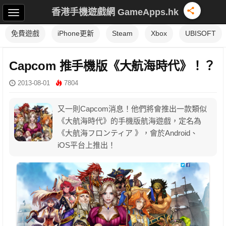
香港手機遊戲網 GameApps.hk
免費遊戲
iPhone更新
Steam
Xbox
UBISOFT
Capcom 推手機版《大航海時代》！？
2013-08-01
7804
又一則Capcom消息！他們將會推出一款類似
《大航海時代》的手機版航海遊戲，定名為
《大航海フロンティア 》，會於Android、
iOS平台上推出！