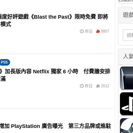
遊戲
 極度好評遊戲《Blast the Past》限時免費 即將
費模式
昨日
8807
人
PS5
6》加長版內容 Netflix 獨家 6 小時 付費牆安排
不滿
昨日
2612
擬增加 PlayStation 廣告曝光 第三方品牌或進駐