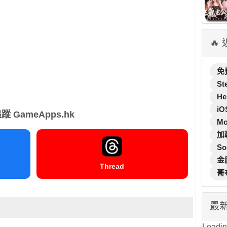
🔥
免
St
He
iO
蹤 GameApps.hk
M
加
So
金
Thread
哥
最
Loading