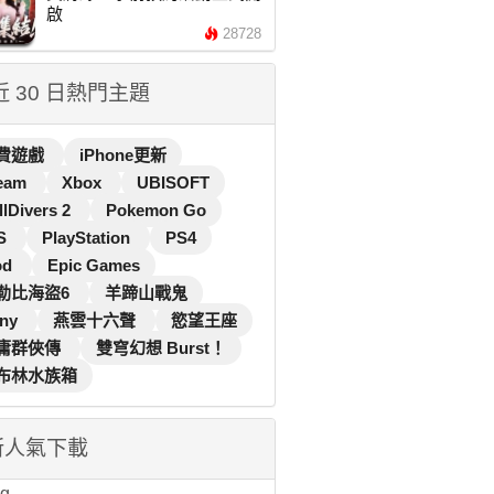
啟
28728
 近 30 日熱門主題
費遊戲
iPhone更新
eam
Xbox
UBISOFT
llDivers 2
Pokemon Go
S
PlayStation
PS4
od
Epic Games
勒比海盜6
羊蹄山戰鬼
ny
燕雲十六聲
慾望王座
庸群俠傳
雙穹幻想 Burst！
布林水族箱
新人氣下載
...