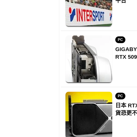
平台
PC
GIGAB
RTX 50
PC
日本 RT
貨恐更