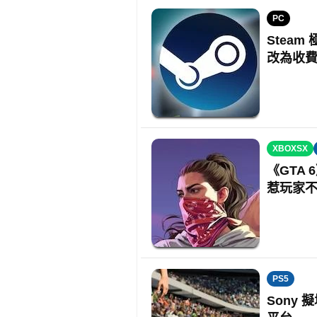
PC
Steam
改為收
XBOXSX
《GTA 
惹玩家
PS5
Sony 