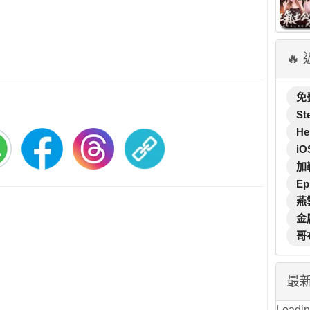
🔥
免
St
He
iO
加
Ep
燕
金
哥
最
Loading