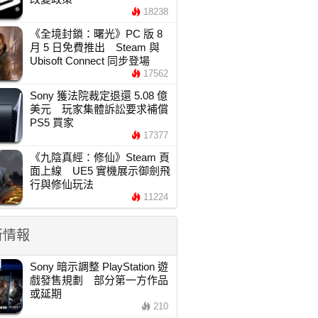
18238
《全境封鎖：曙光》PC 版 8
月 5 日免費推出 Steam 與
Ubisoft Connect 同步登場
17562
Sony 獲法院裁定退還 5.08 億
美元 玩家集體訴訟要求補償
PS5 買家
17377
《九陰真經：修仙》Steam 頁
面上線 UE5 實機展示御劍飛
行與修仙玩法
11224
新情報
Sony 暗示調整 PlayStation 遊
戲發售規劃 部分第一方作品
或延期
210