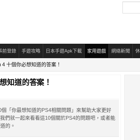
搜
尋
事前登錄
手遊攻略
日本手遊Apk下載
家用遊戲
網絡新聞
休
ation 4 十個你必想知道的答案！
個你必想知道的答案！
10個「你最想知道的PS4相關問題」來幫助大家更好
面我們就一起來看看這10個關於PS4的問題吧，或者能
知道的。