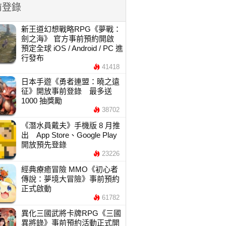
前登錄
新王道幻想戰略RPG《夢戰：
劍之海》 官方事前預約開啟
預定全球 iOS / Android / PC 進
行發布
41418
日本手遊《勇者連盟：曉之遠
征》開放事前登錄 最多送
1000 抽獎勵
38702
《潛水員戴夫》手機版 8 月推
出 App Store、Google Play
開放預先登錄
23226
經典療癒冒險 MMO《初心者
傳說：夢境大冒險》事前預約
正式啟動
61782
異化三國武將卡牌RPG《三國
異將錄》事前預約活動正式開