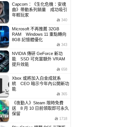
Capcom：《生化危機：安魂
曲》帶動系列銷量 成功吸引
年輕玩家
340
Microsoft 不再推薦 32GB
RAM Windows 11 重點轉向
8GB 記憶體優化
343
NVIDIA 傳研 GeForce 新功
能 SSD 可充當額外 VRAM
提升效能
658
Xbox 或將加入白金成就系
統 CEO 暗示今年內公開新功
能
365
《夜勤人》Steam 限時免費
送 8 月 10 日前領取即可永久
保留
1718