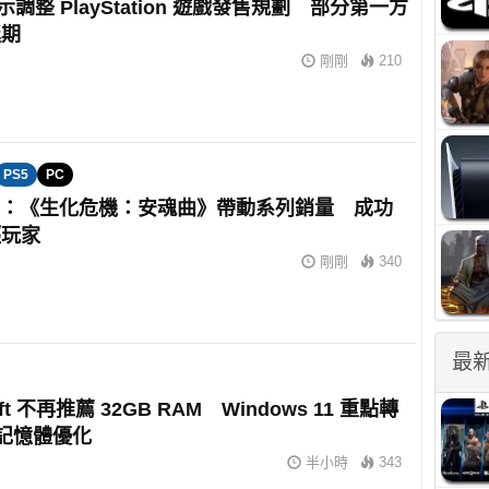
暗示調整 PlayStation 遊戲發售規劃 部分第一方
延期
剛剛
210
PS5
PC
om：《生化危機：安魂曲》帶動系列銷量 成功
輕玩家
剛剛
340
最
oft 不再推薦 32GB RAM Windows 11 重點轉
 記憶體優化
半小時
343