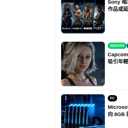
Sony 
作品或
XBOXSX
Capc
吸引年
PC
Micros
向 8GB