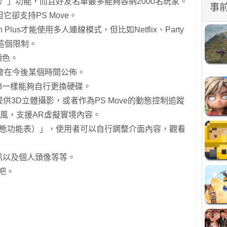
群組聊天）」功能，而且好友名單最多能夠容納2000名玩家。
事
，但它卻支持PS Move。
on Plus才能使用多人連線模式，但比如Netflix、Party
這個限制。
種顏色。
情會在今後某個時間公佈。
PS3一樣能夠自行更換硬碟。
可以提供3D立體攝影，或者作為PS Move的動態控制追蹤
風，支援AR虛擬實境內容。
enu（動態功能表）」，使用者可以自行調整介面內容，觀看
資訊以及個人頭像等等。
圖吧。