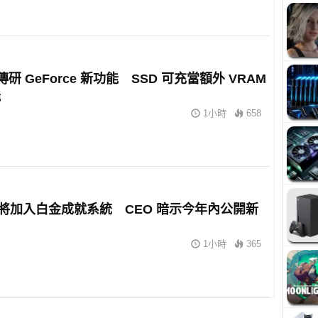
A 傳研 GeForce 新功能 SSD 可充當額外 VRAM
能
1小時
658
 或將加入白金成就系統 CEO 暗示今年內公開新
1小時
365