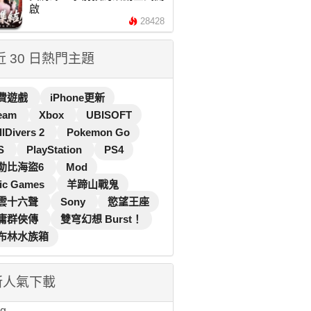
啟
28428
 近 30 日熱門主題
費遊戲
iPhone更新
eam
Xbox
UBISOFT
llDivers 2
Pokemon Go
S
PlayStation
PS4
勒比海盜6
Mod
ic Games
羊蹄山戰鬼
雲十六聲
Sony
慾望王座
庸群俠傳
雙穹幻想 Burst！
布林水族箱
新人氣下載
...