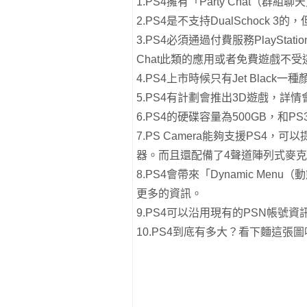
1.PS4擁有「Party Chat（
2.PS4是不支持DualSchock 3的
3.PS4必須通過付費服務PlayStati
Chat此類的應用或者免費遊戲不受
4.PS4上市時候只有Jet Black一
5.PS4有計劃會推出3D遊戲，詳
6.PS4的硬碟容量為500GB，和
7.PS Camera能夠支援PS4，
器。而且還配備了4聲道陣列式麥克
8.PS4會帶來「Dynamic M
更多的資訊。
9.PS4可以沿用現有的PSN帳號
10.PS4到底有多大？看下麵這張