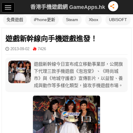
香港手機遊戲網 GameApps.hk
免費遊戲
iPhone更新
Steam
Xbox
UBISOFT
遊戲新幹線向手機遊戲進發！
2013-09-02
7426
遊戲新幹線今日宣布成立移動事業部，公開旗
下代理三款手機遊戲《泡泡堂》、《時尚城
市》與《地城守護者》宣傳影片，以益智、養
成與動作等多樣化類型，搶攻手機遊戲市場。