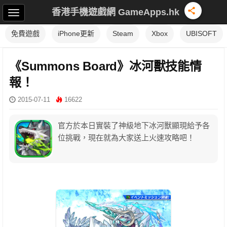
香港手機遊戲網 GameApps.hk
免費遊戲
iPhone更新
Steam
Xbox
UBISOFT
《Summons Board》冰河獸技能情
報！
2015-07-11
16622
官方於本日實裝了神級地下冰河獸顯現給予各
位挑戰，現在就為大家送上火速攻略吧！