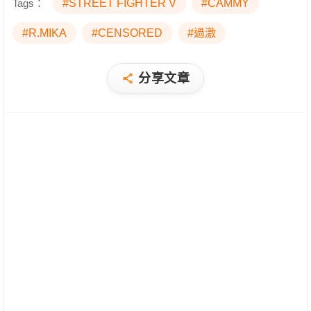
Tags：
#STREET FIGHTER V
#CAMMY
#R.MIKA
#CENSORED
#過激
分享文章