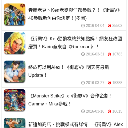
春麗老豆、Ken老婆與仔都參戰？！《街霸V》
40參戰新角由你決定！(多圖)
2016-04-04
25502
《街霸V》Ken勁醜樣終於知點解！網友狂改圖
慶賀！Karin竟來自《Rockman》！
2016-03-31
16783
終於可以用Alex！《街霸V》明天有最新
Update！
2016-03-27
15388
《Monster Strike》x《街霸V》合作企劃！
Cammy、Mika參戰！
2016-03-16
16615
新追加商店、挑戰模式有詳情！《街霸V》Alex