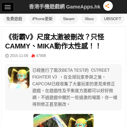
香港手機遊戲網 GameApps.hk
免費遊戲
iPhone更新
Steam
Xbox
UBISOFT
《街霸V》尺度太激被刪改？只怪
CAMMY、MIKA動作太性感！！
2015-11-09
47908
已經進行了兩次BETA TEST的《STREET
FIGHTER V》，在全球玩家參與之後，
CAPCOM已經收集了大量玩家的意見來修正
遊戲，在遊戲性及平衡度方面都可以好好微
調，不過遊戲中關於一些過激的場面，亦一樣
得到修正甚至刪改。