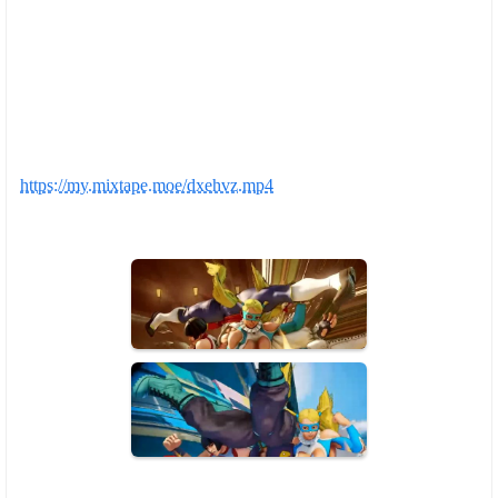
https://my.mixtape.moe/dxehvz.mp4