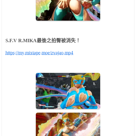
S.F.V R.MIKA
最後之拍臀被消失！
https://my.mixtape.moe/zvajao.mp4