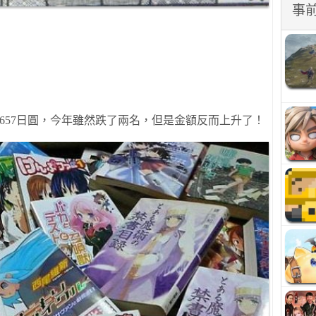
事
657
日圓，今年雖然
跌了兩
名，但是金額
反而
上
升了
！