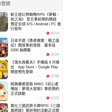
前登錄
新王道幻想戰略RPG《夢戰：
劍之海》 官方事前預約開啟
預定全球 iOS / Android / PC 進
行發布
45214
日本手遊《勇者連盟：曉之遠
征》開放事前登錄 最多送
1000 抽獎勵
39104
《潛水員戴夫》手機版 8 月推
出 App Store、Google Play
開放預先登錄
23785
經典療癒冒險 MMO《初心者
傳說：夢境大冒險》事前預約
正式啟動
62125
異化三國武將卡牌RPG《三國
異將錄》事前預約活動正式開