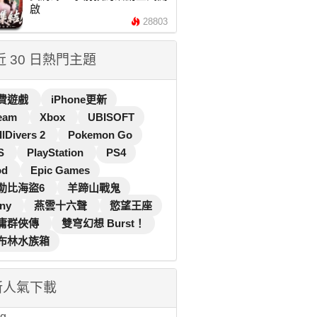
啟
28803
 近 30 日熱門主題
費遊戲
iPhone更新
eam
Xbox
UBISOFT
llDivers 2
Pokemon Go
S
PlayStation
PS4
od
Epic Games
勒比海盜6
羊蹄山戰鬼
ny
燕雲十六聲
慾望王座
庸群俠傳
雙穹幻想 Burst！
布林水族箱
新人氣下載
...