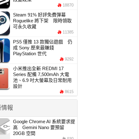
18870
Steam 91% 好評免費彈幕
Roguelike 將下架 限時領取
可永久收藏
11385
PS5 僅推 13 款獨佔遊戲 仍
成 Sony 歷來最賺錢
PlayStation 世代
9292
小米推出全新 REDMI 17
Series 配備 7,500mAh 大電
池、6.9 吋大螢幕及日常耐用
設計
8615
新情報
Google Chrome AI 系統要求提
高 Gemini Nano 要預留
20GB 空間
930