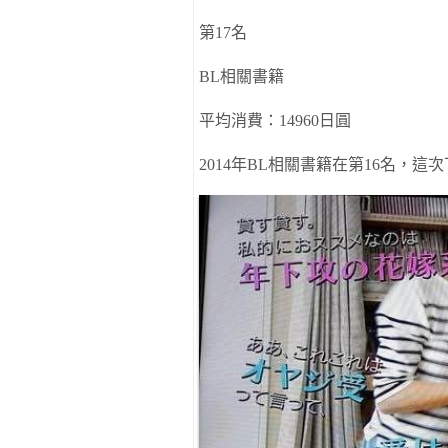
第
17
名
BL
相關書籍
平均消費：
14960
日圓
2014
年
BL
相關書籍在第
16
名，
這次