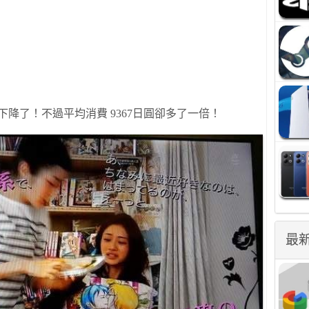
下
降了！
不過平均消費
9367
日圓
卻
多了一倍！
最