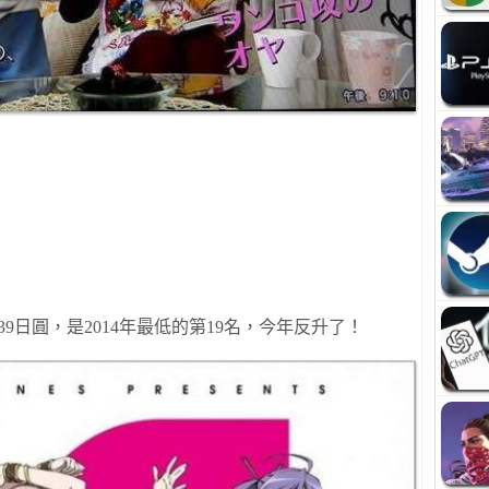
39
日圓
，是
2014
年最低的第
19
名，今年
反升了
！