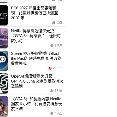
PS6 2027 年推出恐更難實
現 記憶體供應傳已排滿至
2028 年
933
Netflix 傳豪擲近億美元搶
《GTA 6》獨家影片 僅限時
數小時
1468
Steam 極度好評遊戲《Blast
the Past》限時免費 即將改為
收費模式
29227
OpenAI 免費版重大升級
GPT-5.6 Luna 文字對話取消次
數限制
1819
《GTA 6》加長版內容 Netflix
獨家 6 小時 付費牆安排惹玩
家不滿
4751