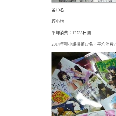
第
19
名
輕小說
平均消費
：
12783
日圓
2014
年輕小說
排
第
17
名，平均消費
7