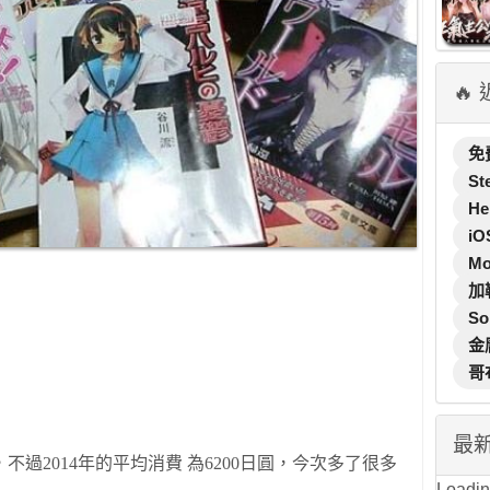
🔥
免
St
He
iO
M
加
So
金
哥
最
，
不過
2014
年的平均消費
為
6200
日圓
，今次多了很多
Loading