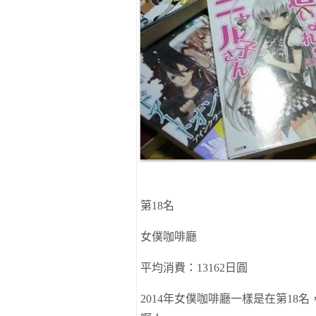
第
18
名
女僕咖啡廳
平均消費
：
13162
日圓
2014
年女僕咖啡廳
一樣
是在第
18
名