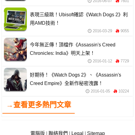
2016-06-07
7601
表現三級跳！Ubisoft確認《Watch Dogs 2》利
用AMD技術！
2016-03-29
9055
今年無正傳！頂檔作《Assassin's Creed
Chronicles: India》明天上架！
2016-01-12
7729
好期待！《Watch Dogs 2》、《Assassin's
Creed Empire》全新作秘密洩露！
2016-01-05
10224
→查看更多熱門文章
電腦版
|
聯絡我們
|
Legal
|
Sitemap