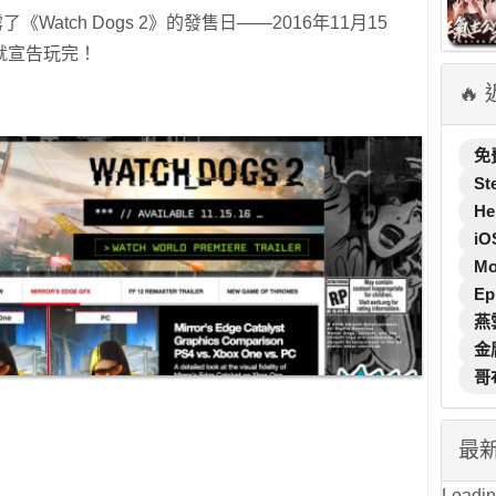
Watch Dogs 2》的發售日——2016年11月15
就宣告玩完！
🔥
免
St
He
iO
M
Ep
燕
金
哥
最
Loading