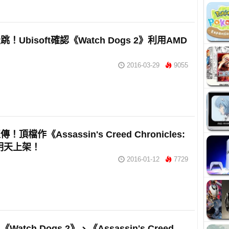
！Ubisoft確認《Watch Dogs 2》利用AMD
2016-03-29
9055
頂檔作《Assassin's Creed Chronicles:
》明天上架！
2016-01-12
7729
atch Dogs 2》、《Assassin's Creed