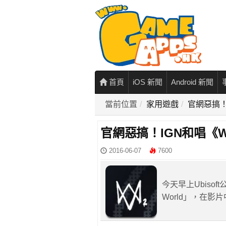
首頁
iOS 新聞
Android 新聞
當前位置
家用遊戲
官網惡搞！I
官網惡搞！IGN和唱《Wa
2016-06-07
7600
今天早上Ubisoft
World」，在