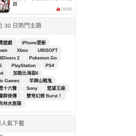
啟
28585
 近 30 日熱門主題
費遊戲
iPhone更新
eam
Xbox
UBISOFT
llDivers 2
Pokemon Go
S
PlayStation
PS4
od
加勒比海盜6
ic Games
羊蹄山戰鬼
雲十六聲
Sony
慾望王座
庸群俠傳
雙穹幻想 Burst！
布林水族箱
新人氣下載
...