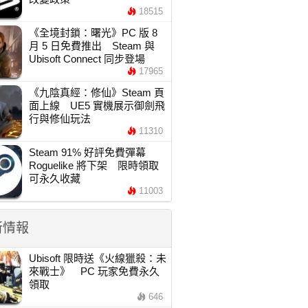
18515
《全境封鎖：曙光》PC 版 8
月 5 日免費推出 Steam 與
Ubisoft Connect 同步登場
17965
《九陰真經：修仙》Steam 頁
面上線 UE5 實機展示御劍飛
行與修仙玩法
11310
Steam 91% 好評免費彈幕
Roguelike 將下架 限時領取
可永久收藏
11003
新情報
Ubisoft 限時送《火線獵殺：未
來戰士》 PC 玩家免費永久
領取
646