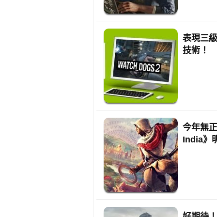
表現三級跳
技術！
今年無正傳！
India
好期待！《W