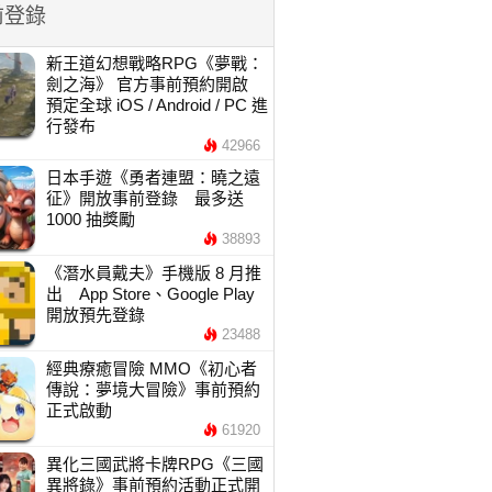
前登錄
新王道幻想戰略RPG《夢戰：
劍之海》 官方事前預約開啟
預定全球 iOS / Android / PC 進
行發布
42966
日本手遊《勇者連盟：曉之遠
征》開放事前登錄 最多送
1000 抽獎勵
38893
《潛水員戴夫》手機版 8 月推
出 App Store、Google Play
開放預先登錄
23488
經典療癒冒險 MMO《初心者
傳說：夢境大冒險》事前預約
正式啟動
61920
異化三國武將卡牌RPG《三國
異將錄》事前預約活動正式開