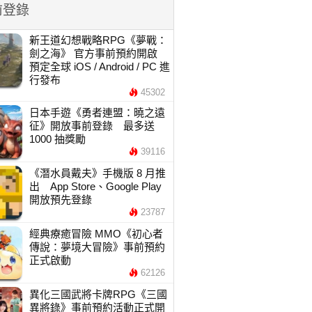
前登錄
新王道幻想戰略RPG《夢戰：
劍之海》 官方事前預約開啟
預定全球 iOS / Android / PC 進
行發布
45302
日本手遊《勇者連盟：曉之遠
征》開放事前登錄 最多送
1000 抽獎勵
39116
《潛水員戴夫》手機版 8 月推
出 App Store、Google Play
開放預先登錄
23787
經典療癒冒險 MMO《初心者
傳說：夢境大冒險》事前預約
正式啟動
62126
異化三國武將卡牌RPG《三國
異將錄》事前預約活動正式開