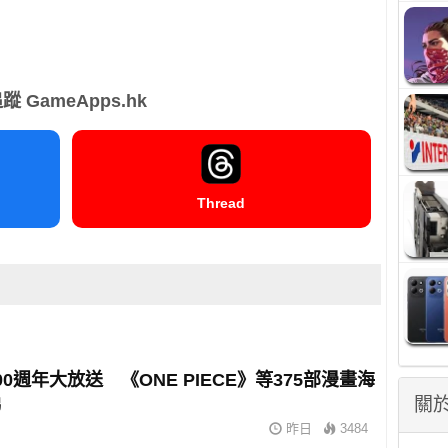
蹤 GameApps.hk
Thread
00週年大放送 《ONE PIECE》等375部漫畫海
關於
睇
昨日
3484