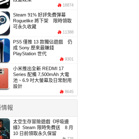
18874
Steam 91% 好評免費彈幕
Roguelike 將下架 限時領取
可永久收藏
11388
PS5 僅推 13 款獨佔遊戲 仍
成 Sony 歷來最賺錢
PlayStation 世代
9301
小米推出全新 REDMI 17
Series 配備 7,500mAh 大電
池、6.9 吋大螢幕及日常耐用
設計
8645
新情報
太空生存冒險遊戲《呼吸邊
緣》Steam 限時免費送 8 月
10 日前領取永久保留
776