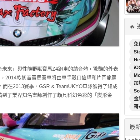
🔥
免
St
He
iO
音未來」與性能野獸寶馬Z4跑車的結合體，驚豔的外表
M
劃，2014款初音寶馬賽車將由車手穀口信輝和片岡龍駕
加
。而在2013賽季，GSR & TeamUKYO車隊獲得了總成
So
請到了業界知名畫師創作了頗具科幻色彩的「變形金
金
哥
最
Loading