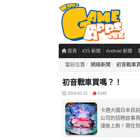
首頁
iOS 新聞
Android 新聞
當前位置
網絡新聞
初音戰車
初音戰車買嗎？！
2014-02-15
5349
卡通大國日本目
公司的招聘啟事
漫掛上鉤！現在