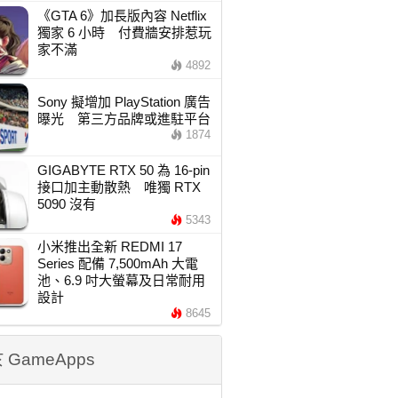
《GTA 6》加長版內容 Netflix
獨家 6 小時 付費牆安排惹玩
家不滿
4892
Sony 擬增加 PlayStation 廣告
曝光 第三方品牌或進駐平台
1874
GIGABYTE RTX 50 為 16-pin
接口加主動散熱 唯獨 RTX
5090 沒有
5343
小米推出全新 REDMI 17
Series 配備 7,500mAh 大電
池、6.9 吋大螢幕及日常耐用
設計
8645
 GameApps