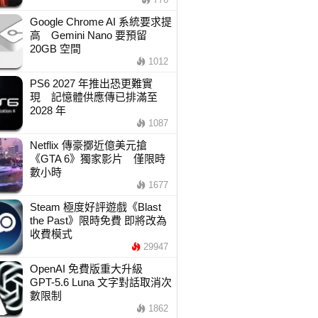
Google Chrome AI 系統要求提
高 Gemini Nano 要預留
20GB 空間
1012
PS6 2027 年推出恐更難實
現 記憶體供應傳已排滿至
2028 年
1087
Netflix 傳豪擲近億美元搶
《GTA 6》獨家影片 僅限時
數小時
1677
Steam 極度好評遊戲《Blast
the Past》限時免費 即將改為
收費模式
29947
OpenAI 免費版重大升級
GPT-5.6 Luna 文字對話取消次
數限制
1862