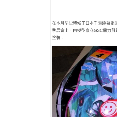
在本月早些時候于日本千葉縣幕張國際展
季展會上，由模型廠商GSC鼎力贊助的
塗裝。