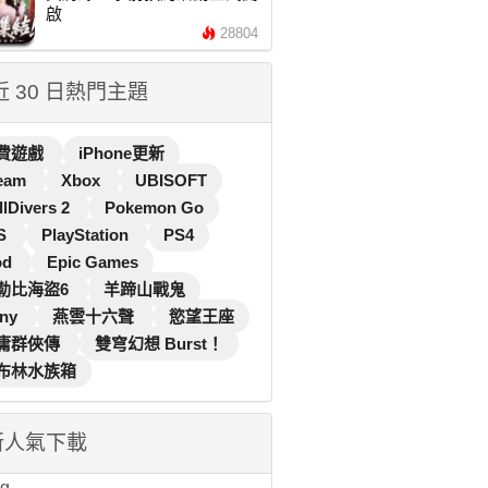
啟
28804
 近 30 日熱門主題
費遊戲
iPhone更新
eam
Xbox
UBISOFT
llDivers 2
Pokemon Go
S
PlayStation
PS4
od
Epic Games
勒比海盜6
羊蹄山戰鬼
ny
燕雲十六聲
慾望王座
庸群俠傳
雙穹幻想 Burst！
布林水族箱
新人氣下載
...