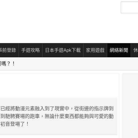
搜
尋
事前登錄
手遊攻略
日本手遊Apk下載
家用遊戲
網絡新聞
休
買嗎？！
前已經將動漫元素融入到了現實中，從街邊的指示牌到
再到馳騁賽場的跑車，無論什麼東西都能夠與可愛的動
到初音登場了！