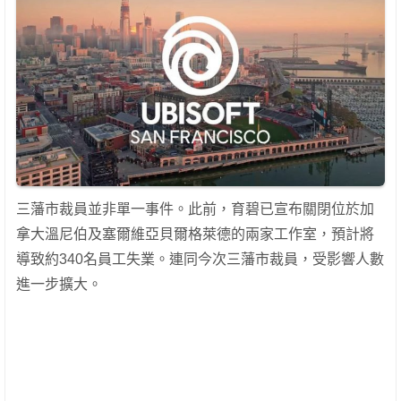
三藩市裁員並非單一事件。此前，育碧已宣布關閉位於加
拿大溫尼伯及塞爾維亞貝爾格萊德的兩家工作室，預計將
導致約340名員工失業。連同今次三藩市裁員，受影響人數
進一步擴大。