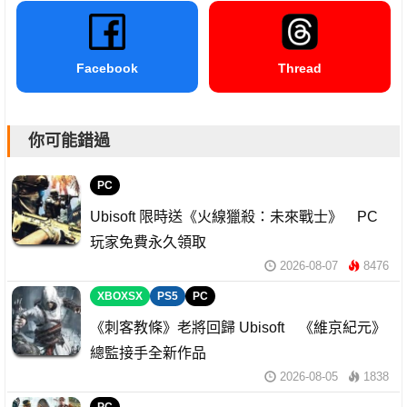
Facebook
Thread
你可能錯過
PC
Ubisoft 限時送《火線獵殺：未來戰士》 PC
玩家免費永久領取
2026-08-07
8476
XBOXSX
PS5
PC
《刺客教條》老將回歸 Ubisoft 《維京紀元》
總監接手全新作品
2026-08-05
1838
PC