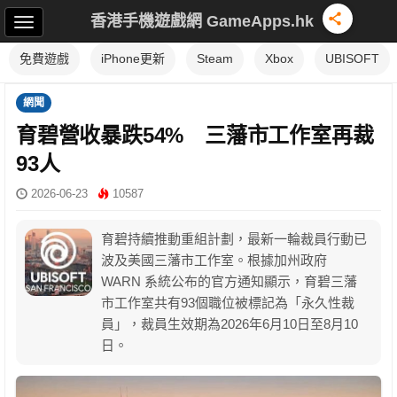
香港手機遊戲網 GameApps.hk
免費遊戲
iPhone更新
Steam
Xbox
UBISOFT
網聞
育碧營收暴跌54% 三藩市工作室再裁
93人
2026-06-23
10587
育碧持續推動重組計劃，最新一輪裁員行動已
波及美國三藩市工作室。根據加州政府
WARN 系統公布的官方通知顯示，育碧三藩
市工作室共有93個職位被標記為「永久性裁
員」，裁員生效期為2026年6月10日至8月10
日。