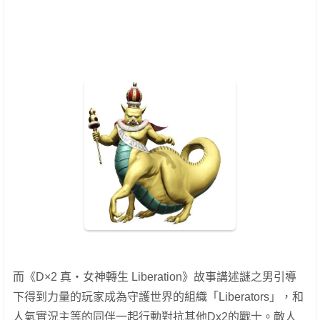
而《D×2 真・女神轉生 Liberation》故事講述謎之男引導
下得到力量的玩家成為守護世界的組織「Liberators」，和
人氣實況主等的同伴一起行動對抗其他Dx2的戰士。敵人