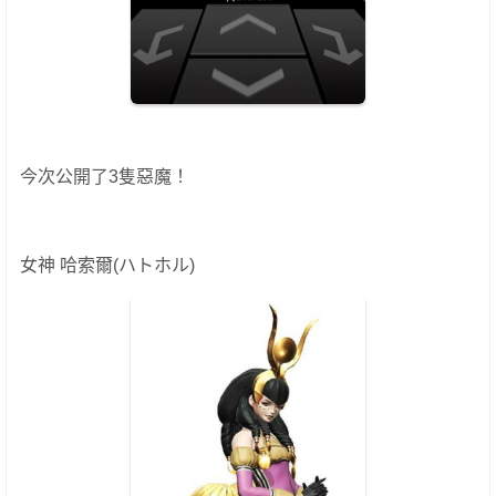
今次公開了3隻惡魔！
女神 哈索爾(ハトホル)