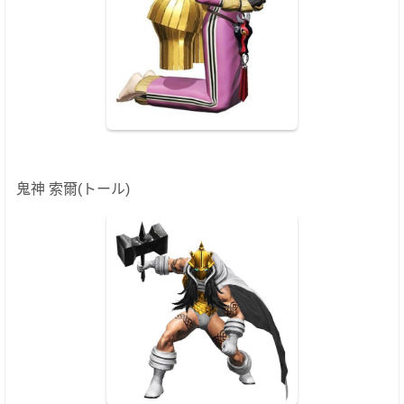
鬼神 索爾(トール)