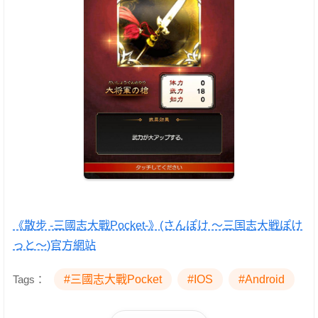
《散步 -三國志大戰Pocket-》(さんぽけ ～三国志大戦ぽけ
っと～)官方網站
Tags：
#三國志大戰Pocket
#IOS
#Android