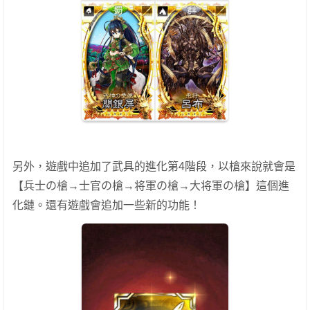
另外，遊戲中追加了武具的進化第4階段，以槍來說就會是
【兵士の槍→士官の槍→将軍の槍→大将軍の槍】這個進
化鏈。還有遊戲會追加一些新的功能！