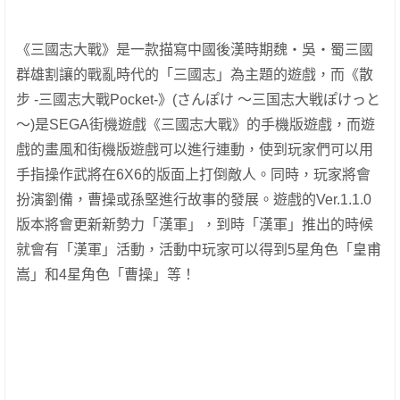
《三國志大戰》是一款描寫中國後漢時期魏・吳・蜀三國
群雄割讓的戰亂時代的「三國志」為主題的遊戲，而《散
步 -三國志大戰Pocket-》(さんぽけ ～三国志大戦ぽけっと
～)是SEGA街機遊戲《三國志大戰》的手機版遊戲，而遊
戲的畫風和街機版遊戲可以進行連動，使到玩家們可以用
手指操作武將在6X6的版面上打倒敵人。同時，玩家將會
扮演劉備，曹操或孫堅進行故事的發展。遊戲的Ver.1.1.0
版本將會更新新勢力「漢軍」，到時「漢軍」推出的時候
就會有「漢軍」活動，活動中玩家可以得到5星角色「皇甫
嵩」和4星角色「曹操」等！