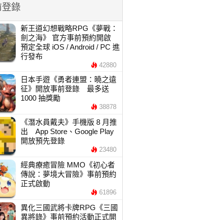
前登錄
新王道幻想戰略RPG《夢戰：
劍之海》 官方事前預約開啟
預定全球 iOS / Android / PC 進
行發布
42880
日本手遊《勇者連盟：曉之遠
征》開放事前登錄 最多送
1000 抽獎勵
38878
《潛水員戴夫》手機版 8 月推
出 App Store、Google Play
開放預先登錄
23480
經典療癒冒險 MMO《初心者
傳說：夢境大冒險》事前預約
正式啟動
61896
異化三國武將卡牌RPG《三國
異將錄》事前預約活動正式開