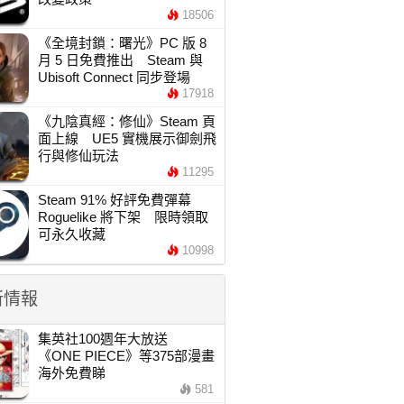
18506
《全境封鎖：曙光》PC 版 8
月 5 日免費推出 Steam 與
Ubisoft Connect 同步登場
17918
《九陰真經：修仙》Steam 頁
面上線 UE5 實機展示御劍飛
行與修仙玩法
11295
Steam 91% 好評免費彈幕
Roguelike 將下架 限時領取
可永久收藏
10998
新情報
集英社100週年大放送
《ONE PIECE》等375部漫畫
海外免費睇
581