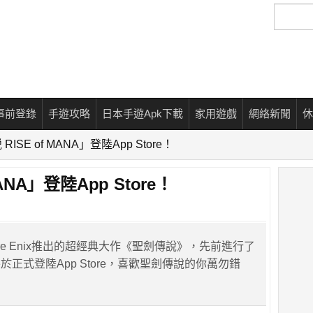
搜
尋
事前登錄
手遊攻略
日本手遊Apk下載
家用遊戲
網絡新聞
休
ISE of MANA」登陸App Store！
ANA」登陸App Store！
uare Enix推出的超經典大作《聖劍傳說》，先前進行了
正式登陸App Store，喜歡聖劍傳說的你萬勿錯