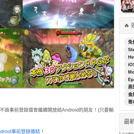
🔥
免
St
He
iO
M
Ep
燕
金
哥
，不過事前登錄還會繼續開放給Android的朋友！(只要輸
最
ndroid事前登錄連結！
Loading