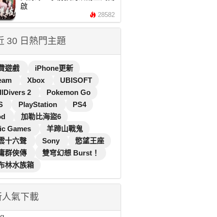
啟
28582
 近 30 日熱門主題
費遊戲
iPhone更新
eam
Xbox
UBISOFT
llDivers 2
Pokemon Go
S
PlayStation
PS4
od
加勒比海盜6
ic Games
羊蹄山戰鬼
雲十六聲
Sony
慾望王座
庸群俠傳
雙穹幻想 Burst！
布林水族箱
新人氣下載
...