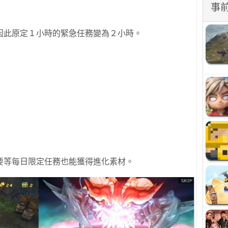
事
因此
原定１小時的緊急任務變為２小時。
要等每日限定任務也能獲得
進化素材。