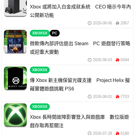
Xbox 或將加入白金成就系統 CEO 暗示今年內
公開新功能
2026-08-06
2067
XBOXSX
PC
微軟傳內部評估退出 Steam PC 遊戲發行策略
或迎重大變動
2026-08-03
5044
XBOXSX
傳 Xbox 新主機保留光碟支援 Project Helix 擬
藉實體遊戲挑戰 PS6
2026-08-01
7703
XBOXSX
Xbox 長時間故障影響登入與遊戲庫 數位版遊
戲存取再惹關注
2026-07-28
5190