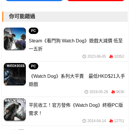
你可能錯過
PC
Steam《看門狗 Watch Dog》遊戲大減價 低至
一五折
2023-06-05
10352
PC
《Watch Dog》系列大平賣 最低HKD$21入手
遊戲
2019-05-28
9636
平民收工！官方發佈《Watch Dog》終極PC版
需求！
2014-04-14
12751