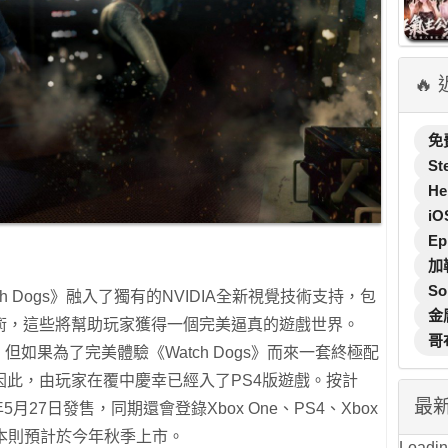
🔥
免
St
He
iO
Ep
加
So
Watch Dogs》融入了獨有的NVIDIA全新視覺技術支持，包
金
術，這些將幫助玩家獲得一個完美逼真的遊戲世界。
哥
不假，但如果為了完美體驗《Watch Dogs》而來一套終極配
因此，由玩家在覆中慶幸已經入了PS4版遊戲。按計
最
年5月27日發售，同期還會登錄Xbox One、PS4、Xbox
U版本則預計於今年秋季上市。
Loading