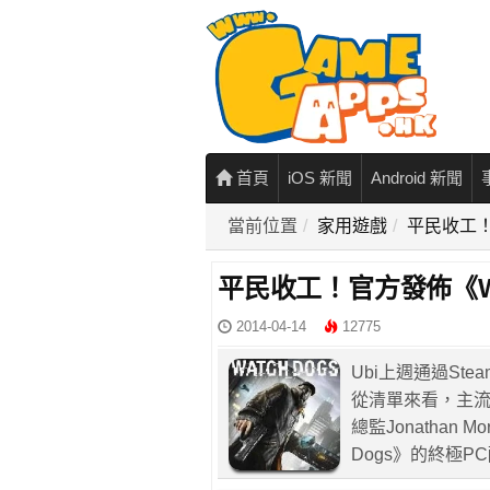
首頁
iOS 新聞
Android 新聞
當前位置
家用遊戲
平民收工！
平民收工！官方發佈《Wa
2014-04-14
12775
Ubi上週通過Ste
從清單來看，主
總監Jonathan
Dogs》的終極P