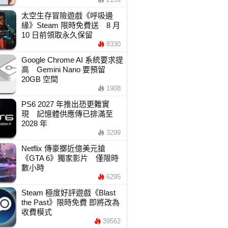
太空生存冒險遊戲《呼吸邊
緣》Steam 限時免費送 8 月
10 日前領取永久保留
8330
Google Chrome AI 系統要求提
高 Gemini Nano 要預留
20GB 空間
1908
PS6 2027 年推出恐更難實
現 記憶體供應傳已排滿至
2028 年
3299
Netflix 傳豪擲近億美元搶
《GTA 6》獨家影片 僅限時
數小時
6295
Steam 極度好評遊戲《Blast
the Past》限時免費 即將改為
收費模式
39562