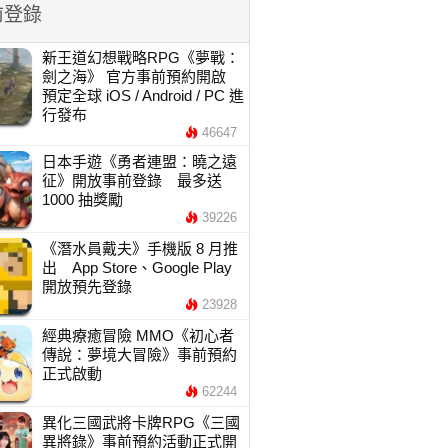
前登錄
新王道幻想戰略RPG《夢戰：
劍之海》 官方事前預約開啟
預定全球 iOS / Android / PC 進
行發布
46647
日本手遊《勇者連盟：曉之遠
征》開放事前登錄 最多送
1000 抽獎勵
39226
《潛水員戴夫》手機版 8 月推
出 App Store、Google Play
開放預先登錄
23928
經典療癒冒險 MMO《初心者
傳說：夢境大冒險》事前預約
正式啟動
62244
異化三國武將卡牌RPG《三國
異將錄》事前預約活動正式開