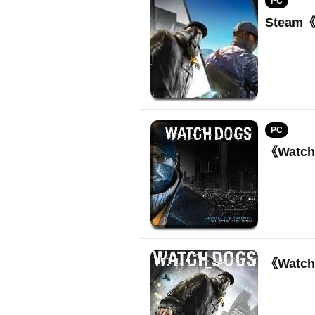
PC
Steam
PC
《Wat
《Wat