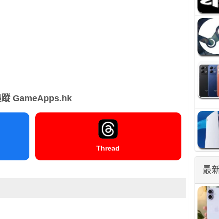
蹤 GameApps.hk
Thread
最