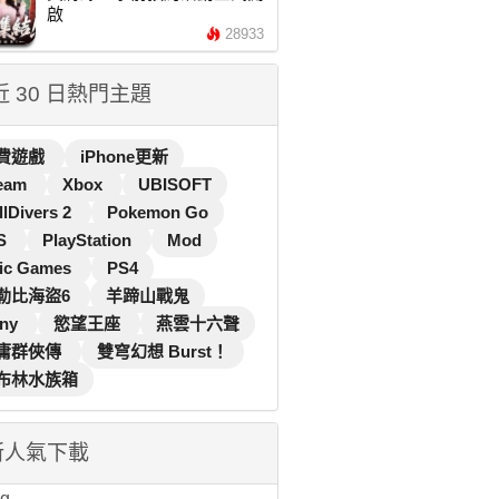
啟
28933
 近 30 日熱門主題
費遊戲
iPhone更新
eam
Xbox
UBISOFT
llDivers 2
Pokemon Go
S
PlayStation
Mod
ic Games
PS4
勒比海盜6
羊蹄山戰鬼
ny
慾望王座
燕雲十六聲
庸群俠傳
雙穹幻想 Burst！
布林水族箱
新人氣下載
...