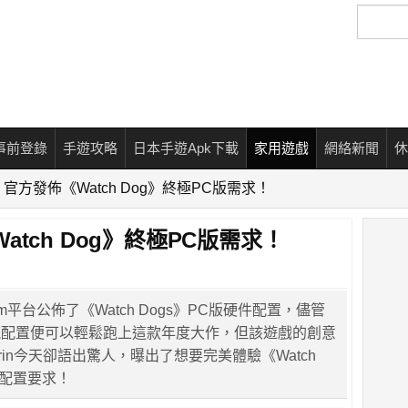
搜
尋
事前登錄
手遊攻略
日本手遊Apk下載
家用遊戲
網絡新聞
休
官方發佈《Watch Dog》終極PC版需求！
tch Dog》終極PC版需求！
am平台公佈了《Watch Dogs》PC版硬件配置，儘管
流配置便可以輕鬆跑上這款年度大作，但該遊戲的創意
 Morin今天卻語出驚人，曝出了想要完美體驗《Watch
C配置要求！