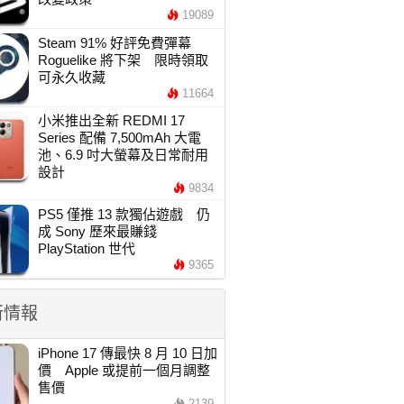
19089
Steam 91% 好評免費彈幕
Roguelike 將下架 限時領取
可永久收藏
11664
小米推出全新 REDMI 17
Series 配備 7,500mAh 大電
池、6.9 吋大螢幕及日常耐用
設計
9834
PS5 僅推 13 款獨佔遊戲 仍
成 Sony 歷來最賺錢
PlayStation 世代
9365
新情報
iPhone 17 傳最快 8 月 10 日加
價 Apple 或提前一個月調整
售價
2139