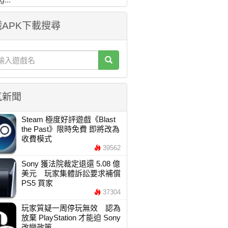
APK下載搜尋
氣新聞
Steam 極度好評遊戲《Blast
the Past》限時免費 即將改為
收費模式
39562
Sony 獲法院裁定退還 5.08 億
美元 玩家集體訴訟要求補償
PS5 買家
37304
玩家質疑一周停玩無效 認為
放棄 PlayStation 才能迫 Sony
改變政策