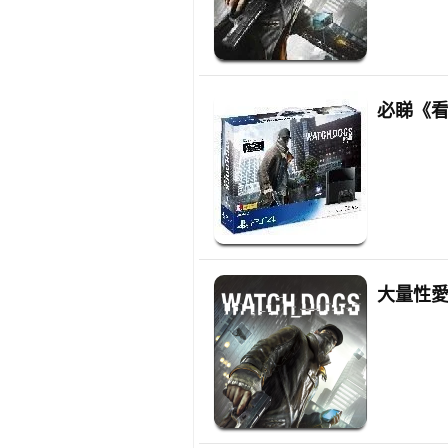
必睇《看
大量性愛