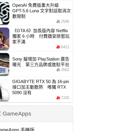
OpenAI 免費版重大升級
GPT-5.6 Luna 文字對話取消次
數限制
2596
《GTA 6》加長版內容 Netflix
獨家 6 小時 付費牆安排惹玩
家不滿
6421
Sony 擬增加 PlayStation 廣告
曝光 第三方品牌或進駐平台
2662
GIGABYTE RTX 50 為 16-pin
接口加主動散熱 唯獨 RTX
5090 沒有
7245
 GameApps
ameApps 手機版