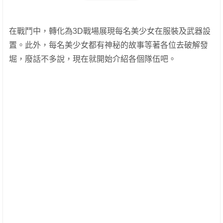
在戰鬥中，轉化為3D戰場展現每名美少女在服裝及武器設
置。此外，每名美少女都有神秘的故事等著各位去破解發
堀，廢話不多說，現在就開始介紹各個隊伍吧。