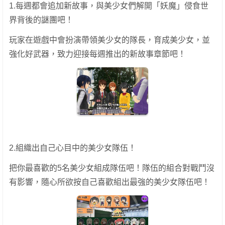
1.每週都會追加新故事，與美少女們解開「妖魔」侵食世
界背後的謎團吧！
玩家在遊戲中會扮演帶領美少女的隊長，育成美少女，並
強化好武器，致力迎接每週推出的新故事章節吧！
2.組織出自己心目中的美少女隊伍！
把你最喜歡的5名美少女組成隊伍吧！隊伍的組合對戰鬥沒
有影響，隨心所欲按自己喜歡組出最強的美少女隊伍吧！