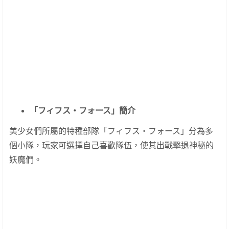
「フィフス・フォース」簡介
美少女們所屬的特種部隊「フィフス・フォース」分為多
個小隊，玩家可選擇自己喜歡隊伍，使其出戰擊退神秘的
妖魔們。