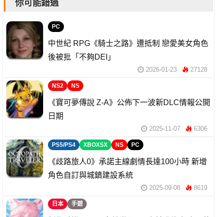
你可能錯過
PC
中世紀 RPG《騎士之路》遭抵制 戀愛美女角色
後被批「不夠DEI」
2026-01-23
27128
NS2
NS
《寶可夢傳說 Z-A》公佈下一波新DLC情報公開
日期
2025-11-07
6306
PS5/PS4
XBOXSX
NS
PC
《歧路旅人0》承諾主線劇情長達100小時 新增
角色自訂與城鎮建設系統
2025-09-08
8619
日本
手遊