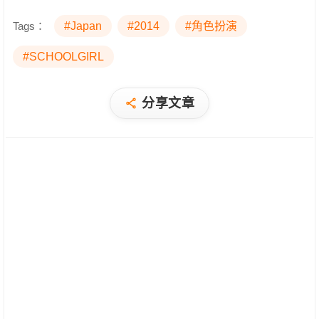
Tags：
#Japan
#2014
#角色扮演
#SCHOOLGIRL
分享文章