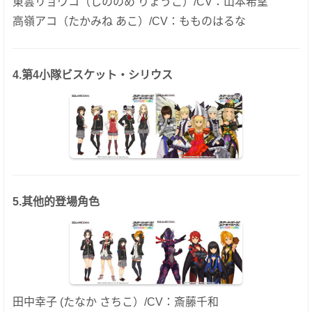
東雲リョウコ（しののめ りょうこ）/CV：山本希望
高嶺アコ（たかみね あこ）/CV：もものはるな
4.第4小隊ビスケット・シリウス
5.其他的登場角色
田中幸子 (たなか さちこ）/CV：斎藤千和