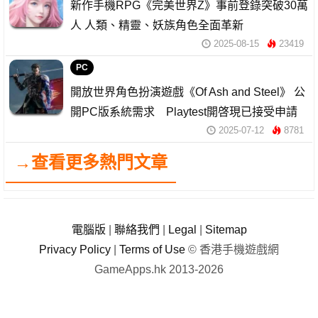
新作手機RPG《完美世界Z》事前登錄突破30萬
人 人類、精靈、妖族角色全面革新
2025-08-15
23419
PC
開放世界角色扮演遊戲《Of Ash and Steel》 公
開PC版系統需求 Playtest開啓現已接受申請
2025-07-12
8781
→查看更多熱門文章
電腦版
|
聯絡我們
|
Legal
|
Sitemap
Privacy Policy
|
Terms of Use
© 香港手機遊戲網
GameApps.hk 2013-2026