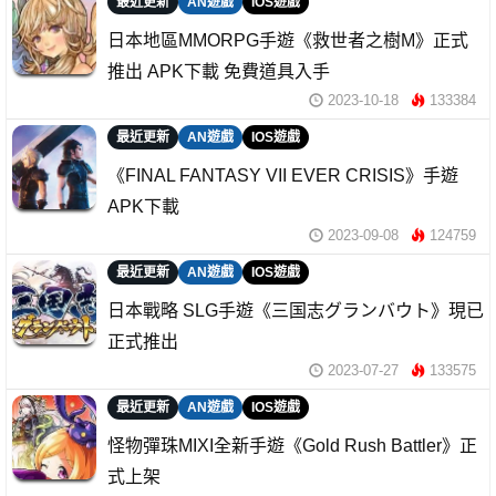
最近更新
AN遊戲
IOS遊戲
日本地區MMORPG手遊《救世者之樹M》正式
推出 APK下載 免費道具入手
2023-10-18
133384
最近更新
AN遊戲
IOS遊戲
《FINAL FANTASY VII EVER CRISIS》手遊
APK下載
2023-09-08
124759
最近更新
AN遊戲
IOS遊戲
日本戰略 SLG手遊《三国志グランバウト》現已
正式推出
2023-07-27
133575
最近更新
AN遊戲
IOS遊戲
怪物彈珠MIXI全新手遊《Gold Rush Battler》正
式上架