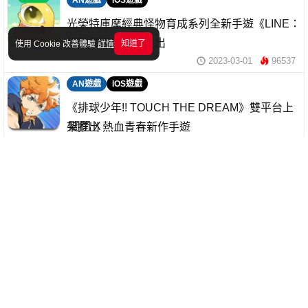
AN遊戲
IOS遊戲
光榮特庫摩經典怪物育成系列全新手遊《LINE：
怪獸農場》現已推出
知道了
使用 Cookie 改善體驗
詳情
2023-03-01
96537
AN遊戲
IOS遊戲
《排球少年!! TOUCH THE DREAM》雙平台上
關閉 X
架推出 熱血青春新作手遊
2023-03-01
128194
AN遊戲
IOS遊戲
怪物彈珠衍生系列 全新建塔打怪手遊《天空之
塔》雙平台上架推出
2023-02-28
112753
AN遊戲
IOS遊戲
戰略RPG手遊《SAKURA IGNORAMS》正式開
服 雙平台下載即玩