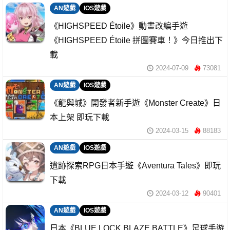
AN遊戲
IOS遊戲
《HIGHSPEED Étoile》動畫改編手遊
《HIGHSPEED Étoile 拼圖賽車！》今日推出下
載
2024-07-09
73081
AN遊戲
IOS遊戲
《龍與城》開發者新手遊《Monster Create》日
本上架 即玩下載
2024-03-15
88183
AN遊戲
IOS遊戲
遺跡探索RPG日本手遊《Aventura Tales》即玩
下載
2024-03-12
90401
AN遊戲
IOS遊戲
日本《BLUE LOCK BLAZE BATTLE》足球手遊