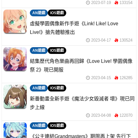
2023-07-19
133154
AN遊戲
IOS遊戲
虛擬學園偶像新作手遊《Link! Like! Love
Live!》搶先體驗推出
2023-04-17
130524
AN遊戲
IOS遊戲
結集歷代角色樂曲再回歸《Love Live! 學園偶像
祭 2》現已開服
2023-04-15
126285
AN遊戲
IOS遊戲
新番動畫全新手遊《魔法少女毀滅者 壞》現已同
步上線
2023-04-08
122070
AN遊戲
IOS遊戲
《公主連結Grandmasters》期限再上架 先行下