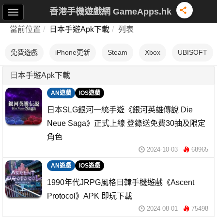
香港手機遊戲網 GameApps.hk
當前位置
日本手遊Apk下載
列表
免費遊戲
iPhone更新
Steam
Xbox
UBISOFT
日本手遊Apk下載
AN遊戲
IOS遊戲
日本SLG銀河一統手遊《銀河英雄傳說 Die
Neue Saga》正式上線 登錄送免費30抽及限定
角色
2024-10-03
68965
AN遊戲
IOS遊戲
1990年代JRPG風格日韓手機遊戲《Ascent
Protocol》APK 即玩下載
2024-08-01
75498