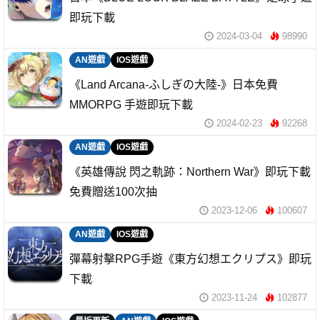
即玩下載
2024-03-04
98990
AN遊戲
IOS遊戲
《Land Arcana-ふしぎの大陸-》日本免費
MMORPG 手遊即玩下載
2024-02-23
92268
AN遊戲
IOS遊戲
《英雄傳說 閃之軌跡：Northern War》即玩下載
免費贈送100次抽
2023-12-06
100607
AN遊戲
IOS遊戲
彈幕射擊RPG手遊《東方幻想エクリプス》即玩
下載
2023-11-24
102877