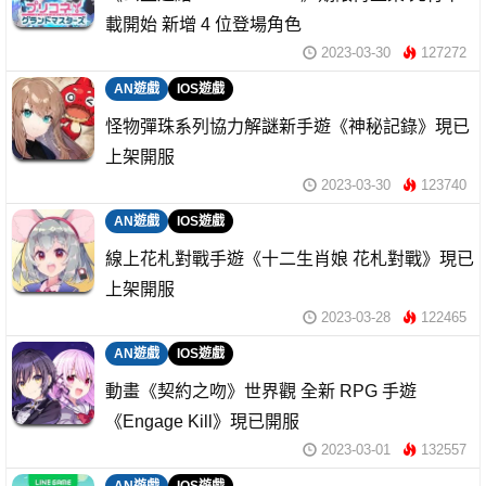
載開始 新增 4 位登場角色
2023-03-30
127272
AN遊戲
IOS遊戲
怪物彈珠系列協力解謎新手遊《神秘記錄》現已
上架開服
2023-03-30
123740
AN遊戲
IOS遊戲
線上花札對戰手遊《十二生肖娘 花札對戰》現已
上架開服
2023-03-28
122465
AN遊戲
IOS遊戲
動畫《契約之吻》世界觀 全新 RPG 手遊
《Engage Kill》現已開服
2023-03-01
132557