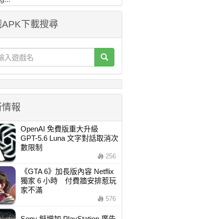
APK下載搜尋
新情報
OpenAI 免費版重大升級
GPT-5.6 Luna 文字對話取消次
數限制
256
《GTA 6》加長版內容 Netflix
獨家 6 小時 付費牆安排惹玩
家不滿
576
Sony 擬增加 PlayStation 廣告