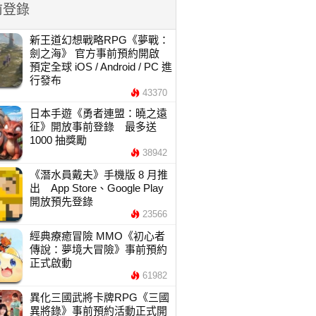
前登錄
新王道幻想戰略RPG《夢戰：
劍之海》 官方事前預約開啟
預定全球 iOS / Android / PC 進
行發布
43370
日本手遊《勇者連盟：曉之遠
征》開放事前登錄 最多送
1000 抽獎勵
38942
《潛水員戴夫》手機版 8 月推
出 App Store、Google Play
開放預先登錄
23566
經典療癒冒險 MMO《初心者
傳說：夢境大冒險》事前預約
正式啟動
61982
異化三國武將卡牌RPG《三國
異將錄》事前預約活動正式開