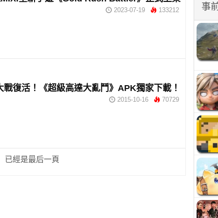
事
2023-07-19
133212
大戰復活！《超級高達大亂鬥》APK獨家下載！
2015-10-16
70729
已經是最后一頁