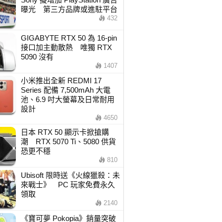
曝光 第三方品牌或進駐平台
432
GIGABYTE RTX 50 為 16-pin
接口加主動散熱 唯獨 RTX
5090 沒有
1407
小米推出全新 REDMI 17
Series 配備 7,500mAh 大電
池、6.9 吋大螢幕及日常耐用
設計
4650
日本 RTX 50 顯示卡掀搶購
潮 RTX 5070 Ti、5080 供貨
恐更不穩
810
Ubisoft 限時送《火線獵殺：未
來戰士》 PC 玩家免費永久
領取
2140
《寶可夢 Pokopia》銷量突破