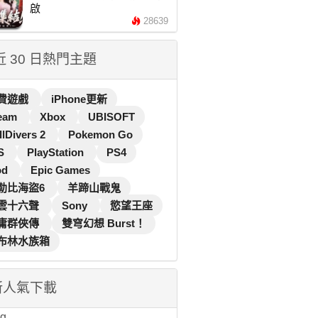
啟
28639
 近 30 日熱門主題
費遊戲
iPhone更新
eam
Xbox
UBISOFT
llDivers 2
Pokemon Go
S
PlayStation
PS4
od
Epic Games
勒比海盜6
羊蹄山戰鬼
雲十六聲
Sony
慾望王座
庸群俠傳
雙穹幻想 Burst！
布林水族箱
新人氣下載
...