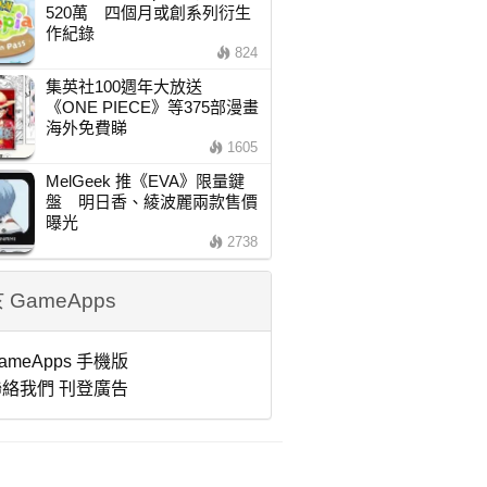
520萬 四個月或創系列衍生
作紀錄
824
集英社100週年大放送
《ONE PIECE》等375部漫畫
海外免費睇
1605
MelGeek 推《EVA》限量鍵
盤 明日香、綾波麗兩款售價
曝光
2738
 GameApps
ameApps 手機版
絡我們 刊登廣告