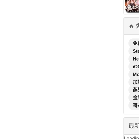
🔥
免
St
He
iO
M
加
燕
金
哥
最
Loading