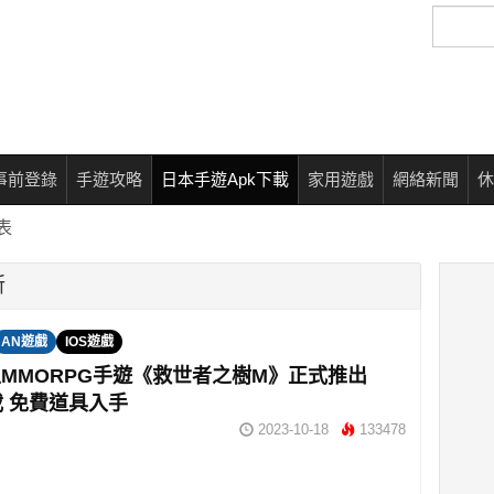
搜
尋
事前登錄
手遊攻略
日本手遊Apk下載
家用遊戲
網絡新聞
休
表
新
AN遊戲
IOS遊戲
MMORPG手遊《救世者之樹M》正式推出
載 免費道具入手
2023-10-18
133478