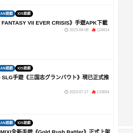
AN遊戲
IOS遊戲
 FANTASY VII EVER CRISIS》手遊APK下載
2023-09-08
124814
AN遊戲
IOS遊戲
 SLG手遊《三国志グランバウト》現已正式推
2023-07-27
133654
AN遊戲
IOS遊戲
IXI全新手遊《Gold Rush Battler》正式上架