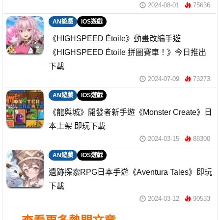
2024-08-01
75636
AN遊戲
IOS遊戲
《HIGHSPEED Étoile》動畫改編手遊
《HIGHSPEED Étoile 拼圖賽車！》今日推出
下載
2024-07-09
73273
AN遊戲
IOS遊戲
《龍與城》開發者新手遊《Monster Create》日
本上架 即玩下載
2024-03-15
88300
AN遊戲
IOS遊戲
遺跡探索RPG日本手遊《Aventura Tales》即玩
下載
2024-03-12
90533