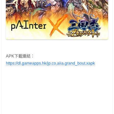
APK下載連結：
https://dl.gameapps.hk/jp.co.aiia.grand_bout.xapk