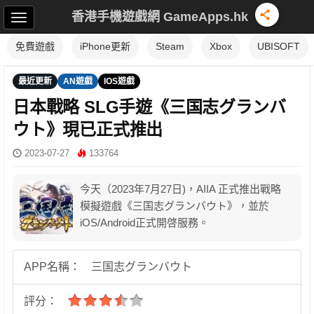
香港手機遊戲網 GameApps.hk
免費遊戲
iPhone更新
Steam
Xbox
UBISOFT
最近更新
AN遊戲
IOS遊戲
日本戰略 SLG手遊《三国志グランバ
ウト》現已正式推出
2023-07-27
133764
今天（2023年7月27日)，AIIA 正式推出戰略
模擬遊戲《三国志グランバウト》，並於
iOS/Android正式開啓服務。
APP名稱：
三国志グランバウト
評分：