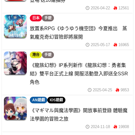
登場 送10連抽券
2026-04-22
12561
日本
手遊
放置系RPG《ゆうゆう機空団》今夏推出 蒸
氣龐克奇幻冒險即將展開
2025-05-17
16965
港台
手遊
《龍族幻想》IP系列新作《龍族幻想：勇者集
結》雙平台正式上線 開服活動登入即送全SSR
角色
2025-04-25
9853
AN遊戲
IOS遊戲
《マギマル與魔法學園》開放事前登錄 體驗魔
法學園的冒險之旅
2024-11-18
19808