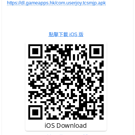
https://dl.gameapps.hk/com.userjoy.tcsmjp.apk
點擊下載 iOS 版