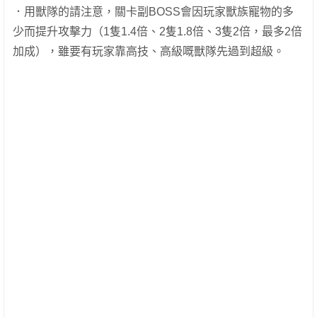
．用獸隊的請注意，關卡副BOSS會因玩家獸族寵物的多
少而提升攻擊力（1隻1.4倍、2隻1.8倍、3隻2倍，最多2倍
加成），雖要有玩家靠高技、高級嘅獸隊先過到超級。