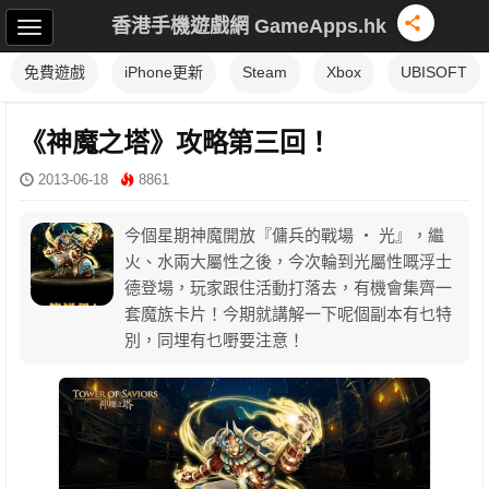
香港手機遊戲網 GameApps.hk
免費遊戲
iPhone更新
Steam
Xbox
UBISOFT
《神魔之塔》攻略第三回！
2013-06-18
8861
今個星期神魔開放『傭兵的戰場 ‧ 光』，繼
火、水兩大屬性之後，今次輪到光屬性嘅浮士
德登場，玩家跟住活動打落去，有機會集齊一
套魔族卡片！今期就講解一下呢個副本有乜特
別，同埋有乜嘢要注意！