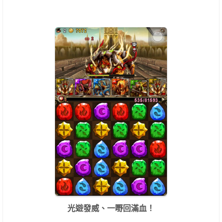
光遊發威、一嘢回滿血！