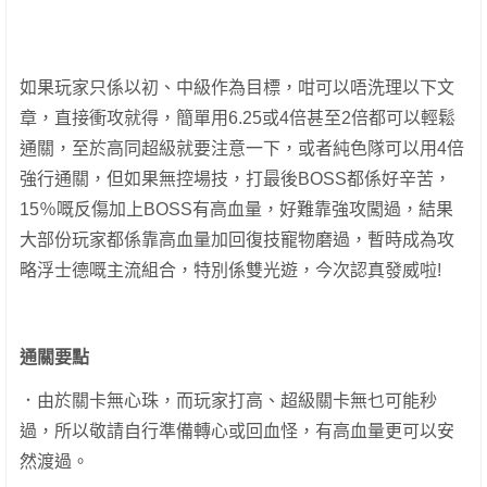
如果玩家只係以初、中級作為目標，咁可以唔洗理以下文
章，直接衝攻就得，簡單用6.25或4倍甚至2倍都可以輕鬆
通關，至於高同超級就要注意一下，或者純色隊可以用4倍
強行通關，但如果無控場技，打最後BOSS都係好辛苦，
15％嘅反傷加上BOSS有高血量，好難靠強攻闖過，結果
大部份玩家都係靠高血量加回復技寵物磨過，暫時成為攻
略浮士德嘅主流組合，特別係雙光遊，今次認真發威啦!
通關要點
．由於關卡無心珠，而玩家打高、超級關卡無乜可能秒
過，所以敬請自行準備轉心或回血怪，有高血量更可以安
然渡過。