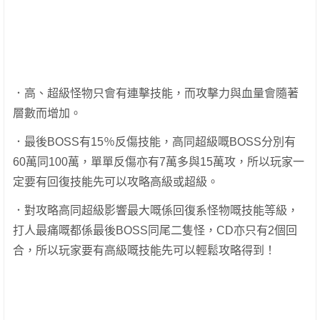
．高、超級怪物只會有連擊技能，而攻擊力與血量會隨著
層數而增加。
．最後BOSS有15％反傷技能，高同超級嘅BOSS分別有
60萬同100萬，單單反傷亦有7萬多與15萬攻，所以玩家一
定要有回復技能先可以攻略高級或超級。
．對攻略高同超級影響最大嘅係回復系怪物嘅技能等級，
打人最痛嘅都係最後BOSS同尾二隻怪，CD亦只有2個回
合，所以玩家要有高級嘅技能先可以輕鬆攻略得到！