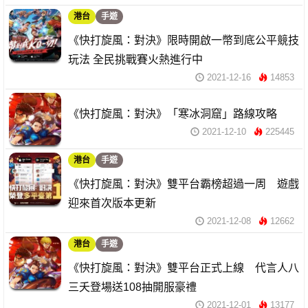
港台
手遊
《快打旋風：對決》限時開啟一幣到底公平競技
玩法 全民挑戰賽火熱進行中
2021-12-16
14853
《快打旋風：對決》「寒冰洞窟」路線攻略
2021-12-10
225445
港台
手遊
《快打旋風：對決》雙平台霸榜超過一周 遊戲
迎來首次版本更新
2021-12-08
12662
港台
手遊
《快打旋風：對決》雙平台正式上線 代言人八
三夭登場送108抽開服豪禮
2021-12-01
13177