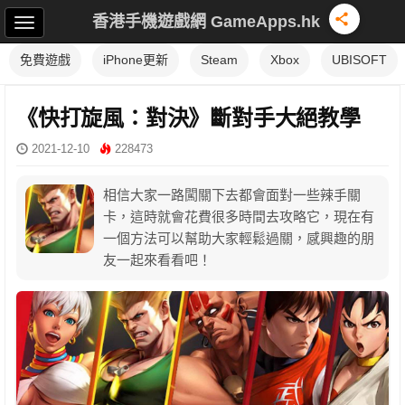
香港手機遊戲網 GameApps.hk
免費遊戲
iPhone更新
Steam
Xbox
UBISOFT
《快打旋風：對決》斷對手大絕教學
2021-12-10
228473
相信大家一路闖關下去都會面對一些辣手關
卡，這時就會花費很多時間去攻略它，現在有
一個方法可以幫助大家輕鬆過關，感興趣的朋
友一起來看看吧！