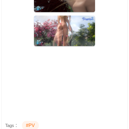
Tags：
#PV