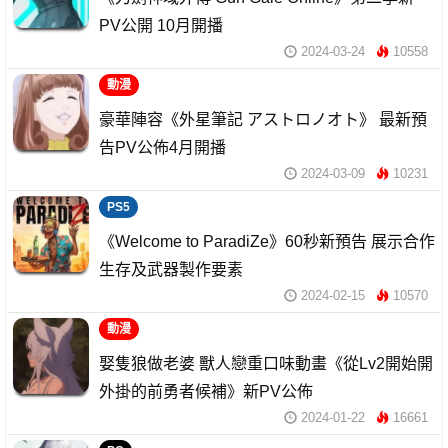
PV公開 10月開播
2024-03-24
10558
動漫
豪華陣容《外星筆記 アストロノオト》 最新預
告PV公佈4月開播
2024-03-09
10231
PS5
《Welcome to ParadiZe》60秒新預告 展示合作
生存及武器製作要素
2024-02-15
10570
動漫
娶隻狼做老婆 獸人戀重口味動畫《從Lv2開始開
外掛的前勇者候補》新PV公佈
2024-01-22
16661