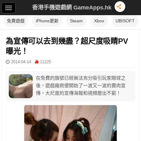
香港手機遊戲網 GameApps.hk
免費遊戲
iPhone更新
Steam
Xbox
UBISOFT
為宣傳可以去到幾盡？超尺度吸睛PV
曝光！
2014-04-14
11225
在免費的旗號已經無法充分吸引玩家眼球之
後，遊戲廠商便開始了一波又一波的賣肉宣
傳，大尺度的宣傳海報和視頻層出不窮！