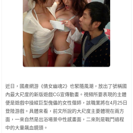
近日，國產網游《倩女幽魂2》也緊隨風潮，放出了號稱國
內最大尺度的新版遊戲CG宣傳動畫。視頻所要表現的主體
便是遊戲中操縱巨型傀儡的女性偃師，該職業將在4月25日
登陸游戲。具體來看，前文所說的大尺度主要體現在兩方
面，一來自然是出浴場景中性感畫面，二來則是戰鬥過程
中的大量飆血鏡頭。