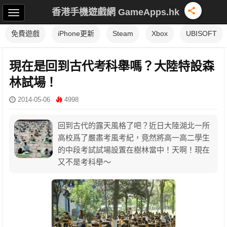
香港手機遊戲網 GameApps.hk
免費遊戲
iPhone更新
Steam
Xbox
UBISOFT
現在是回到古代考科舉嗎？大陸特設森
林試場！
2014-05-06
4998
回到古代的露天風格了吧？近日大陸湖北一所
高校爲了嚴肅考風考紀，竟然將高一高二學生
的中段考試試場設置在樹林當中！天啊！現在
又不是考科舉～