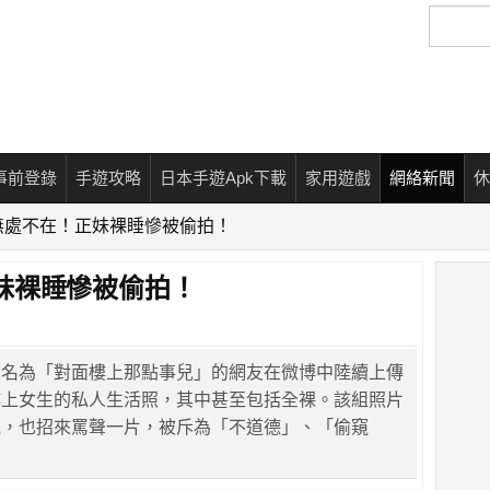
搜
尋
事前登錄
手遊攻略
日本手遊Apk下載
家用遊戲
網絡新聞
休
無處不在！正妹裸睡慘被偷拍！
妹裸睡慘被偷拍！
網名為「對面樓上那點事兒」的網友在微博中陸續上傳
樓上女生的私人生活照，其中甚至包括全裸。該組照片
觀，也招來罵聲一片，被斥為「不道德」、「偷窺