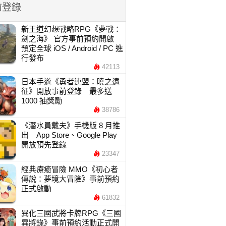
前登錄
新王道幻想戰略RPG《夢戰：
劍之海》 官方事前預約開啟
預定全球 iOS / Android / PC 進
行發布
42113
日本手遊《勇者連盟：曉之遠
征》開放事前登錄 最多送
1000 抽獎勵
38786
《潛水員戴夫》手機版 8 月推
出 App Store、Google Play
開放預先登錄
23347
經典療癒冒險 MMO《初心者
傳說：夢境大冒險》事前預約
正式啟動
61832
異化三國武將卡牌RPG《三國
異將錄》事前預約活動正式開