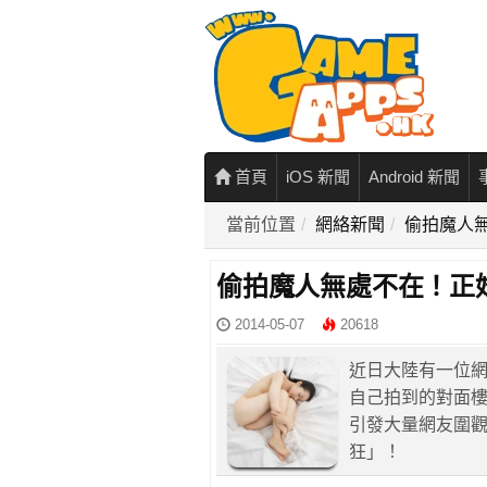
首頁
iOS 新聞
Android 新聞
當前位置
網絡新聞
偷拍魔人
偷拍魔人無處不在！正
2014-05-07
20618
近日大陸有一位
自己拍到的對面
引發大量網友圍
狂」！