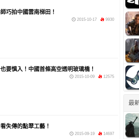
影師巧拍中國雲南梯田！
2015-10-17
9930
者也要慎入！中國首條高空透明玻璃橋！
2015-10-09
12575
最
看看失傳的點翠工藝！
2015-09-19
14697