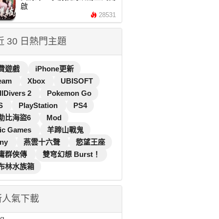
啟
28531
 近 30 日熱門主題
費遊戲
iPhone更新
eam
Xbox
UBISOFT
llDivers 2
Pokemon Go
S
PlayStation
PS4
勒比海盜6
Mod
ic Games
羊蹄山戰鬼
ny
燕雲十六聲
慾望王座
庸群俠傳
雙穹幻想 Burst！
布林水族箱
新人氣下載
...