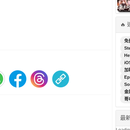
🔥
免
St
He
iO
加
Ep
So
金
哥
最
Loading