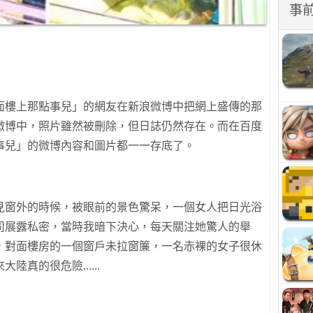
事
面樓上那點事兒」的網友在新浪微博中把網上盛傳的那
微博中，照片雖然被刪除，但日誌仍然存在。而
在百度
事兒」的微博內容和圖片都一一存底了。
見窗外的時候，被眼前的景色驚呆，一個女人把日光浴
司展露私密，當時我暗下決心，每天關注她驚人的舉
，對面樓房的一個窗戶未拉窗簾，一名赤裸的女子很休
真的很危險......