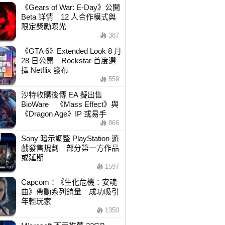
《Gears of War: E-Day》公開
Beta 詳情 12 人合作模式與
限定獎勵曝光
387
《GTA 6》Extended Look 8 月
28 日公開 Rockstar 首度選
擇 Netflix 發布
559
沙特收購後傳 EA 擬出售
BioWare 《Mass Effect》與
《Dragon Age》IP 或易手
866
Sony 暗示調整 PlayStation 遊
戲發售規劃 部分第一方作品
或延期
1597
Capcom：《生化危機：安魂
曲》帶動系列銷量 成功吸引
年輕玩家
1350