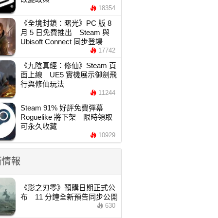
18354
《全境封鎖：曙光》PC 版 8
月 5 日免費推出 Steam 與
Ubisoft Connect 同步登場
17742
《九陰真經：修仙》Steam 頁
面上線 UE5 實機展示御劍飛
行與修仙玩法
11244
Steam 91% 好評免費彈幕
Roguelike 將下架 限時領取
可永久收藏
10929
新情報
《影之刃零》預購日期正式公
布 11 分鐘全新預告同步公開
630