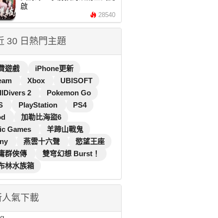
啟
28540
 近 30 日熱門主題
費遊戲
iPhone更新
eam
Xbox
UBISOFT
llDivers 2
Pokemon Go
S
PlayStation
PS4
od
加勒比海盜6
ic Games
羊蹄山戰鬼
ny
燕雲十六聲
慾望王座
庸群俠傳
雙穹幻想 Burst！
布林水族箱
新人氣下載
...