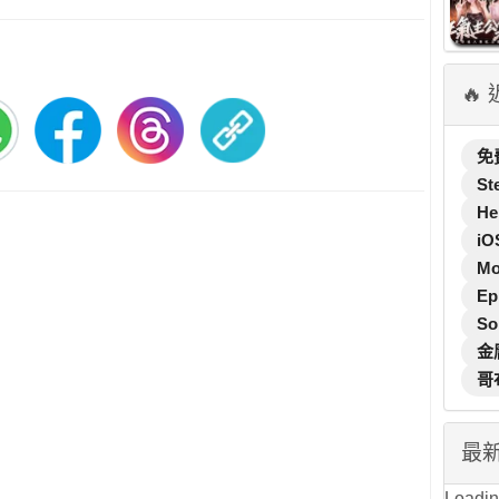
🔥
免
St
He
iO
M
Ep
So
金
哥
最
Loading