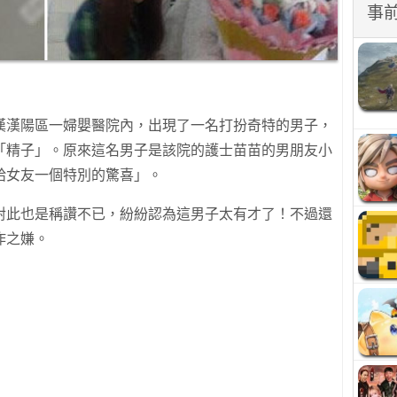
事
漢漢陽區一婦嬰醫院內，出現了一名打扮奇特的男子，
「精子」。原來這名男子是該院的護士苗苗的男朋友小
給女友一個特別的驚喜」。
對此也是稱讚不已，紛紛認為這男子太有才了！不過還
作之嫌。