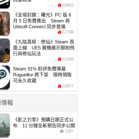
18402
《全境封鎖：曙光》PC 版 8
月 5 日免費推出 Steam 與
Ubisoft Connect 同步登場
17798
《九陰真經：修仙》Steam 頁
面上線 UE5 實機展示御劍飛
行與修仙玩法
11249
Steam 91% 好評免費彈幕
Roguelike 將下架 限時領取
可永久收藏
10977
新情報
《影之刃零》預購日期正式公
布 11 分鐘全新預告同步公開
1207