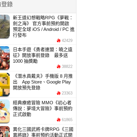
前登錄
新王道幻想戰略RPG《夢戰：
劍之海》 官方事前預約開啟
預定全球 iOS / Android / PC 進
行發布
42429
日本手遊《勇者連盟：曉之遠
征》開放事前登錄 最多送
1000 抽獎勵
38822
《潛水員戴夫》手機版 8 月推
出 App Store、Google Play
開放預先登錄
23363
經典療癒冒險 MMO《初心者
傳說：夢境大冒險》事前預約
正式啟動
61865
異化三國武將卡牌RPG《三國
異將錄》事前預約活動正式開