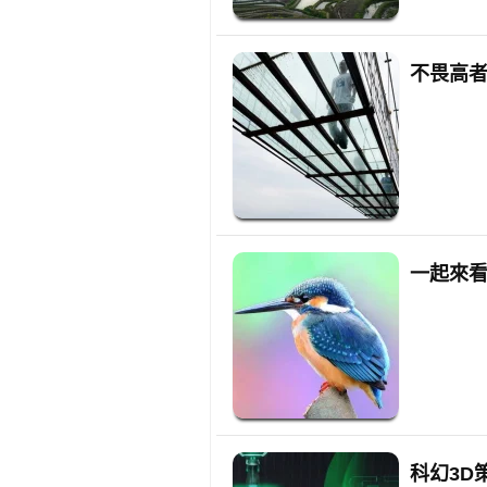
不畏高
一起來
科幻3D策