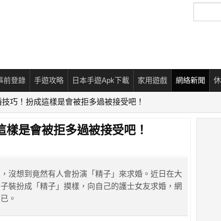
搜
尋
事前登錄
手遊攻略
日本手遊Apk下載
家用遊戲
網絡新聞
休
婚技巧！扮成這樣是會被拒多過被接受吧！
這樣是會被拒多過被接受吧！
萬，沒想到竟然有人會扮演「精子」來求婚。近日在大
男子裝扮成「精子」摸樣，向自己的護士女友求婚，網
不已。