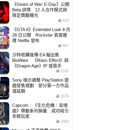
《Gears of War: E-Day》公開
Beta 詳情 12 人合作模式與
限定獎勵曝光
614
《GTA 6》Extended Look 8 月
28 日公開 Rockstar 首度選
擇 Netflix 發布
867
沙特收購後傳 EA 擬出售
BioWare 《Mass Effect》與
《Dragon Age》IP 或易手
1161
Sony 暗示調整 PlayStation 遊
戲發售規劃 部分第一方作品
或延期
1679
Capcom：《生化危機：安魂
曲》帶動系列銷量 成功吸引
年輕玩家
1503