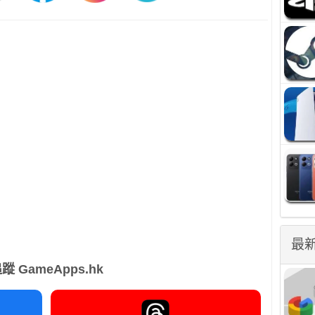
最
蹤 GameApps.hk