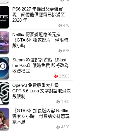
PS6 2027 年推出恐更難實
現 記憶體供應傳已排滿至
2028 年
476
Netflix 傳豪擲近億美元搶
《GTA 6》獨家影片 僅限時
數小時
675
Steam 極度好評遊戲《Blast
the Past》限時免費 即將改為
收費模式
23503
OpenAI 免費版重大升級
GPT-5.6 Luna 文字對話取消次
數限制
1709
《GTA 6》加長版內容 Netflix
獨家 6 小時 付費牆安排惹玩
家不滿
4326