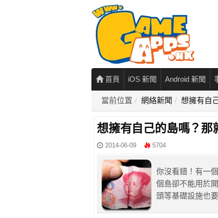
首頁
iOS 新聞
Android 新聞
當前位置
網絡新聞
想擁有自
想擁有自己的島嗎？那
2014-06-09
5704
你沒看錯！有一
個島卻不能用於
頭等基礎設施也