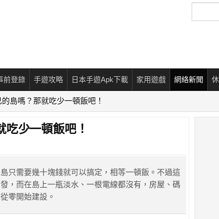
搜
尋
事前登錄
手遊攻略
日本手遊Apk下載
家用遊戲
網絡新聞
休
己的島嗎？那就吃少一頓飯吧！
就吃少一頓飯吧！
個島只需要幾十塊錢就可以搞定，相等一頓飯。不過這
開發，而在島上一瓶淡水、一根電線都沒有，房屋、碼
要從零開始建設。