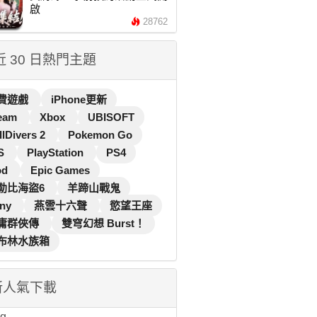
啟
28762
 近 30 日熱門主題
費遊戲
iPhone更新
eam
Xbox
UBISOFT
llDivers 2
Pokemon Go
S
PlayStation
PS4
od
Epic Games
勒比海盜6
羊蹄山戰鬼
ny
燕雲十六聲
慾望王座
庸群俠傳
雙穹幻想 Burst！
布林水族箱
新人氣下載
...