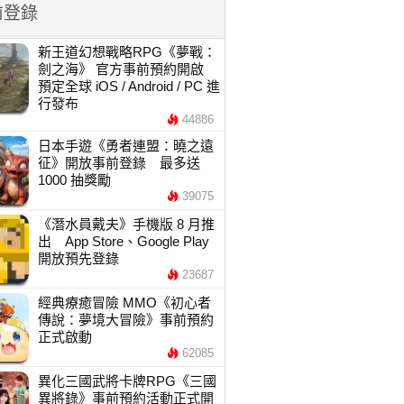
前登錄
新王道幻想戰略RPG《夢戰：
劍之海》 官方事前預約開啟
預定全球 iOS / Android / PC 進
行發布
44886
日本手遊《勇者連盟：曉之遠
征》開放事前登錄 最多送
1000 抽獎勵
39075
《潛水員戴夫》手機版 8 月推
出 App Store、Google Play
開放預先登錄
23687
經典療癒冒險 MMO《初心者
傳說：夢境大冒險》事前預約
正式啟動
62085
異化三國武將卡牌RPG《三國
異將錄》事前預約活動正式開