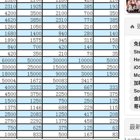
🔥
免
St
He
iO
M
加
So
金
哥
最
Loading